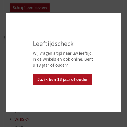
Schrijf een review
Er zijn nog geen reviews geplaatst voor dit product
EXCL. BTW
INCL. BTW
Leeftijdscheck
Wij vragen altijd naar uw leeftijd,
AANBIEDINGEN
in de winkels en ook online. Bent
WIJN VAN DE MAAND
u 18 jaar of ouder?
WHISKY VAN DE MAAND
RUM VAN DE MAAND
Ja, ik ben 18 jaar of ouder
BIER VAN DE MAAND
SPIRIT VAN DE MAAND
EXCLUSIEF TOPSLIJTER
WIJN
WHISKY