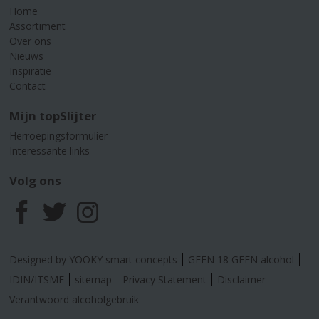
Home
Assortiment
Over ons
Nieuws
Inspiratie
Contact
Mijn topSlijter
Herroepingsformulier
Interessante links
Volg ons
F
T
I
a
w
n
Designed by YOOKY smart concepts
GEEN 18 GEEN alcohol
c
i
s
IDIN/ITSME
sitemap
Privacy Statement
Disclaimer
Verantwoord alcoholgebruik