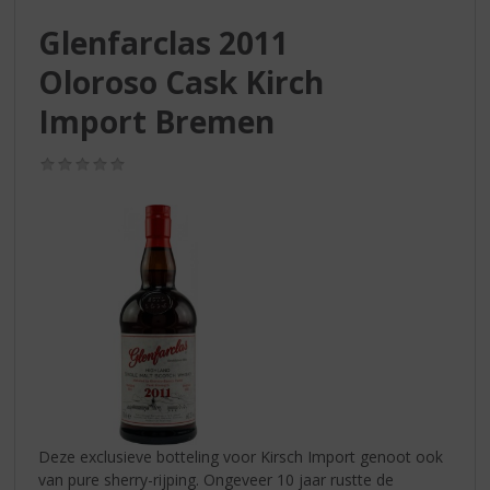
S
p
Glenfarclas 2011
r
Oloroso Cask Kirch
i
n
Import Bremen
g
n
(0,0
a
/
a
5)
r
d
e
n
a
v
i
g
a
t
i
Deze exclusieve botteling voor Kirsch Import genoot ook
e
van pure sherry-rijping. Ongeveer 10 jaar rustte de