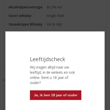
Alcoholpercentage
60.2% vol
Soort whisky
Single Malt
Smaaktype Whisky
Vol & Rijk
Reviews
Schrijf een review
Leeftijdscheck
Er zijn nog geen reviews geplaatst voor dit product
Wij vragen altijd naar uw
leeftijd, in de winkels en ook
online. Bent u 18 jaar of
EXCL. BTW
INCL. BTW
ouder?
AANBIEDINGEN
Ja, ik ben 18 jaar of ouder
WIJN VAN DE MAAND
WHISKY VAN DE MAAND