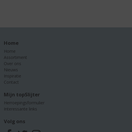
Home
Home
Assortiment
Over ons
Nieuws
Inspiratie
Contact
Mijn topSlijter
Herroepingsformulier
Interessante links
Volg ons