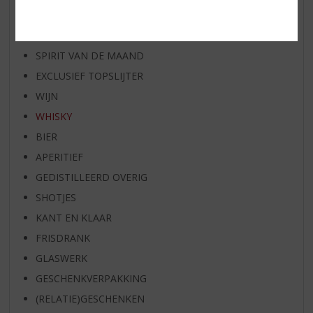
RUM VAN DE MAAND
BIER VAN DE MAAND
SPIRIT VAN DE MAAND
EXCLUSIEF TOPSLIJTER
WIJN
WHISKY
BIER
APERITIEF
GEDISTILLEERD OVERIG
SHOTJES
KANT EN KLAAR
FRISDRANK
GLASWERK
GESCHENKVERPAKKING
(RELATIE)GESCHENKEN