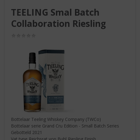
S
p
TEELING Smal Batch
r
Collaboration Riesling
i
n
g
(0,0
n
/
5)
a
a
r
d
e
n
a
v
i
g
a
t
Bottelaar Teeling Whiskey Company (TWCo)
i
Bottelaar serie Grand Cru Edition - Small Batch Series
e
Gebotteld 2021
Vat type Reichsrat von Buhl Riesling Finish