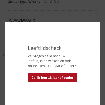
Smaaktype Whisky
Vol & Rijk
Reviews
Schrijf een review
Er zijn nog geen reviews geplaatst voor dit product
Leeftijdscheck
EXCL. BTW
INCL. BTW
Wij vragen altijd naar uw
leeftijd, in de winkels en ook
online. Bent u 18 jaar of ouder?
AANBIEDINGEN
WIJN VAN DE MAAND
Ja, ik ben 18 jaar of ouder
WHISKY VAN DE MAAND
RUM VAN DE MAAND
BIER VAN DE MAAND
SPIRIT VAN DE MAAND