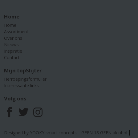
Home
Home
Assortiment
Over ons
Nieuws
Inspiratie
Contact
Mijn topSlijter
Herroepingsformulier
Interessante links
Volg ons
F
T
I
a
w
n
Designed by YOOKY smart concepts
GEEN 18 GEEN alcohol