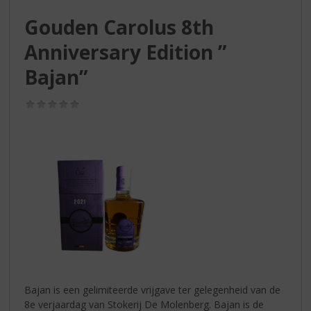
S
p
Gouden Carolus 8th
r
Anniversary Edition ”
i
n
Bajan”
g
n
(0,0
a
/
a
5)
r
d
e
n
a
v
i
g
a
t
i
Bajan is een gelimiteerde vrijgave ter gelegenheid van de
e
8e verjaardag van Stokerij De Molenberg. Bajan is de