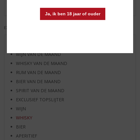
Er zijn nog geen reviews geplaatst voor dit product
Ja, ik ben 18 jaar of ouder
EXCL. BTW
INCL. BTW
AANBIEDINGEN
WIJN VAN DE MAAND
WHISKY VAN DE MAAND
RUM VAN DE MAAND
BIER VAN DE MAAND
SPIRIT VAN DE MAAND
EXCLUSIEF TOPSLIJTER
WIJN
WHISKY
BIER
APERITIEF