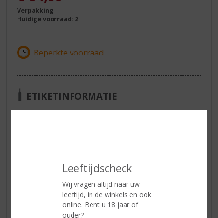
Verpakking
Huidige voorraad: 2
ETIKETINFORMATIE
Land van Herkomst
België
Inhoud
50 CL
Alcoholpercentage
46% vol
Leeftijdscheck
Reviews
Wij vragen altijd naar uw
leeftijd, in de winkels en ook
online. Bent u 18 jaar of
Schrijf een review
ouder?