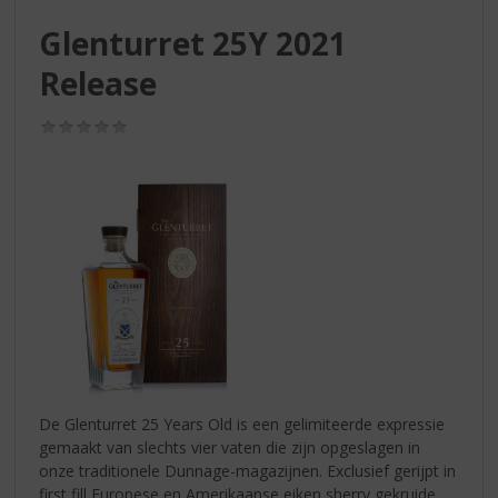
S
p
Glenturret 25Y 2021
r
Release
i
n
g
(0,0
n
/
5)
a
a
r
d
e
n
a
v
i
g
a
t
De Glenturret 25 Years Old is een gelimiteerde expressie
i
gemaakt van slechts vier vaten die zijn opgeslagen in
e
onze traditionele Dunnage-magazijnen. Exclusief gerijpt in
first fill Europese en Amerikaanse eiken sherry gekruide