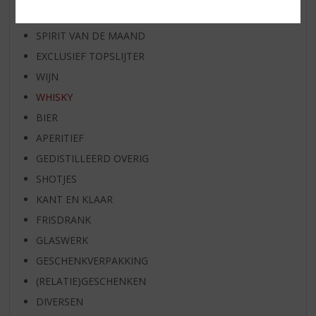
BIER VAN DE MAAND
SPIRIT VAN DE MAAND
EXCLUSIEF TOPSLIJTER
WIJN
WHISKY
BIER
APERITIEF
GEDISTILLEERD OVERIG
SHOTJES
KANT EN KLAAR
FRISDRANK
GLASWERK
GESCHENKVERPAKKING
(RELATIE)GESCHENKEN
DIVERSEN