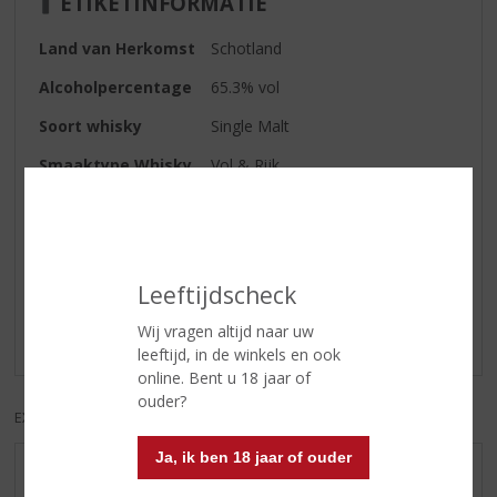
ETIKETINFORMATIE
Land van Herkomst
Schotland
Alcoholpercentage
65.3% vol
Soort whisky
Single Malt
Smaaktype Whisky
Vol & Rijk
Reviews
Leeftijdscheck
Schrijf een review
Wij vragen altijd naar uw
Er zijn nog geen reviews geplaatst voor dit product
leeftijd, in de winkels en ook
online. Bent u 18 jaar of
ouder?
EXCL. BTW
INCL. BTW
Ja, ik ben 18 jaar of ouder
AANBIEDINGEN