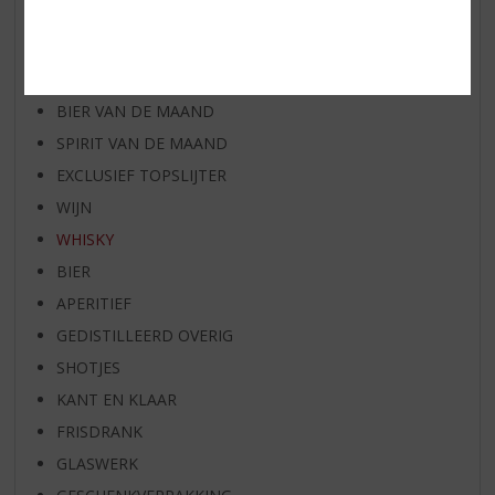
WIJN VAN DE MAAND
WHISKY VAN DE MAAND
RUM VAN DE MAAND
BIER VAN DE MAAND
SPIRIT VAN DE MAAND
EXCLUSIEF TOPSLIJTER
WIJN
WHISKY
BIER
APERITIEF
GEDISTILLEERD OVERIG
SHOTJES
KANT EN KLAAR
FRISDRANK
GLASWERK