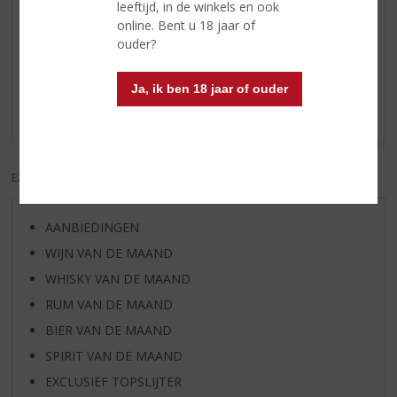
leeftijd, in de winkels en ook
online. Bent u 18 jaar of
Reviews
ouder?
Schrijf een review
Ja, ik ben 18 jaar of ouder
Er zijn nog geen reviews geplaatst voor dit product
EXCL. BTW
INCL. BTW
AANBIEDINGEN
WIJN VAN DE MAAND
WHISKY VAN DE MAAND
RUM VAN DE MAAND
BIER VAN DE MAAND
SPIRIT VAN DE MAAND
EXCLUSIEF TOPSLIJTER