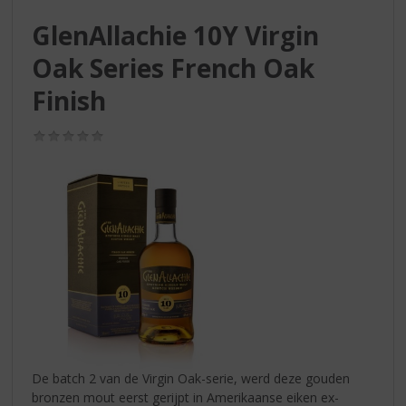
S
p
GlenAllachie 10Y Virgin
r
Oak Series French Oak
i
n
Finish
g
n
(0,0
a
/
a
5)
r
d
e
n
a
v
i
g
a
t
i
De batch 2 van de Virgin Oak-serie, werd deze gouden
e
bronzen mout eerst gerijpt in Amerikaanse eiken ex-