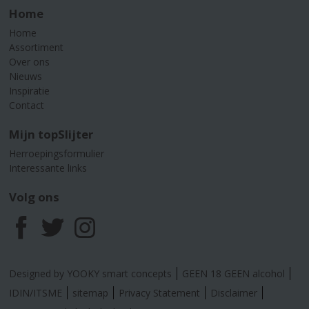
Home
Home
Assortiment
Over ons
Nieuws
Inspiratie
Contact
Mijn topSlijter
Herroepingsformulier
Interessante links
Volg ons
F
T
I
a
w
n
Designed by YOOKY smart concepts
GEEN 18 GEEN alcohol
c
i
s
IDIN/ITSME
sitemap
Privacy Statement
Disclaimer