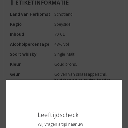
ETIKETINFORMATIE
Land van Herkomst
Schotland
Regio
Speyside
Inhoud
70 CL
Alcoholpercentage
48% vol
Soort whisky
Single Malt
Kleur
Goud brons.
Geur
Golven van sinaasappelschil,
heidehoning en zachte kruiden,
gevolgd door karamel,
boomgaardfruit en mokka.
Smaak
Lagen van heidehoning, mokka en
brosse toffee, met grapefruit,
Leeftijdscheck
kaneel, aardse tannines en tonen
van gember in de afdronk.
Wij vragen altijd naar uw