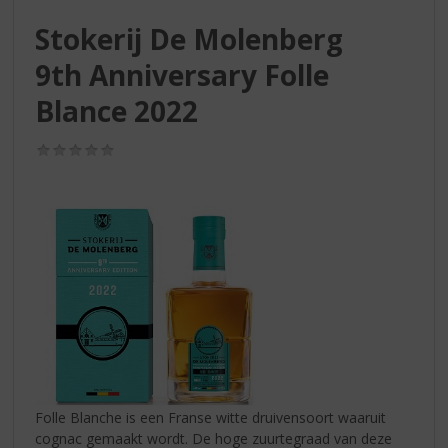
S
p
Stokerij De Molenberg
r
9th Anniversary Folle
i
n
Blance 2022
g
n
(0,0
a
/
a
5)
r
d
e
n
a
v
i
g
a
t
i
Folle Blanche is een Franse witte druivensoort waaruit
e
cognac gemaakt wordt. De hoge zuurtegraad van deze