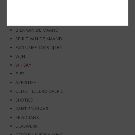
WIJN VAN DE MAAND
WHISKY VAN DE MAAND
RUM VAN DE MAAND
BIER VAN DE MAAND
SPIRIT VAN DE MAAND
EXCLUSIEF TOPSLIJTER
WIJN
WHISKY
BIER
APERITIEF
GEDISTILLEERD OVERIG
SHOTJES
KANT EN KLAAR
FRISDRANK
GLASWERK
GESCHENKVERPAKKING