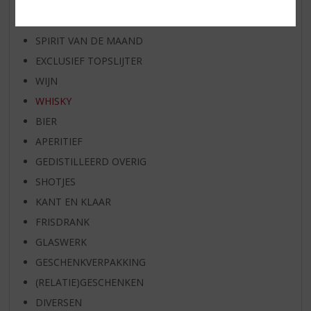
RUM VAN DE MAAND
BIER VAN DE MAAND
SPIRIT VAN DE MAAND
EXCLUSIEF TOPSLIJTER
WIJN
WHISKY
BIER
APERITIEF
GEDISTILLEERD OVERIG
SHOTJES
KANT EN KLAAR
FRISDRANK
GLASWERK
GESCHENKVERPAKKING
(RELATIE)GESCHENKEN
DIVERSEN