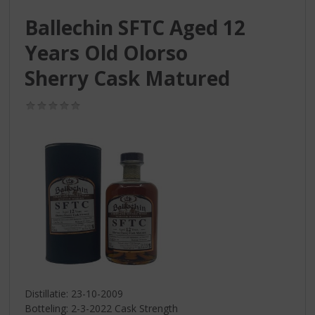
S
p
Ballechin SFTC Aged 12
r
Years Old Olorso
i
n
Sherry Cask Matured
g
n
(0,0
a
/
a
5)
r
d
e
n
a
v
i
g
a
t
i
Distillatie: 23-10-2009
e
Botteling: 2-3-2022 Cask Strength