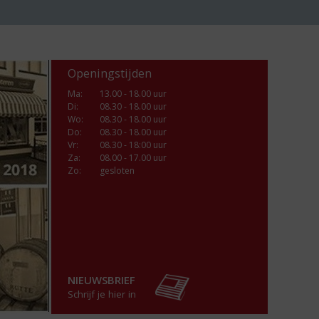
Openingstijden
Ma
:
13.00 - 18.00 uur
Di
:
08.30 - 18.00 uur
Wo
:
08.30 - 18.00 uur
Do
:
08.30 - 18.00 uur
Vr
:
08.30 - 18:00 uur
Za
:
08.00 - 17.00 uur
Zo:
gesloten
NIEUWSBRIEF
Schrijf je hier in