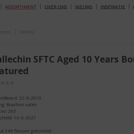
ASSORTIMENT
OVER ONS
NIEUWS
INSPIRATIE
ORTIMENT
teren
Whisky
llechin SFTC Aged 10 Years B
atured
(0,0
/
5)
stilleerd: 22-9-2010
ing: Bourbon vaten
.no: 263
tteld: 10-6-2021
al 349 flessen gebotteld