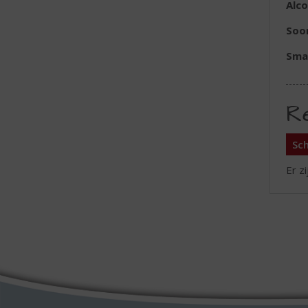
Alc
Soo
Sma
R
Sch
Er z