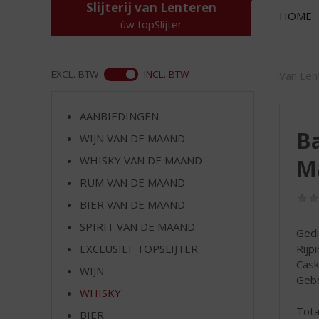
d
Slijterij van Lenteren
HOME
S
úw topSlijter
p
r
i
ASS
EXCL. BTW
INCL. BTW
Van Len
n
g
n
AANBIEDINGEN
a
Ba
WIJN VAN DE MAAND
a
r
WHISKY VAN DE MAAND
M
d
RUM VAN DE MAAND
e
BIER VAN DE MAAND
n
a
SPIRIT VAN DE MAAND
Gedi
v
Rijp
EXCLUSIEF TOPSLIJTER
i
Cask
g
WIJN
Gebo
a
WHISKY
t
Tota
i
BIER