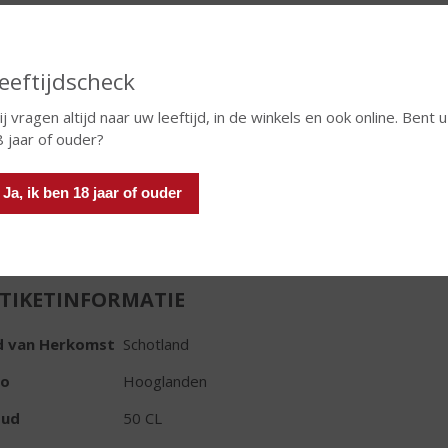
ral colour & cask strength
€
85,99
eeftijdscheck
j vragen altijd naar uw leeftijd, in de winkels en ook online. Bent u
Fles
8 jaar of ouder?
Huidige voorraad: 2
Ja, ik ben 18 jaar of ouder
TIKETINFORMATIE
d van Herkomst
Schotland
io
Hooglanden
oud
50 CL