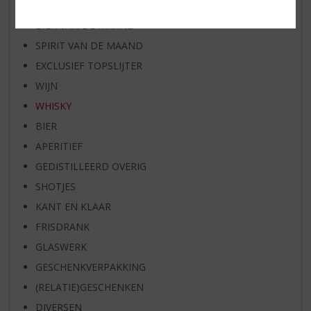
RUM VAN DE MAAND
BIER VAN DE MAAND
SPIRIT VAN DE MAAND
EXCLUSIEF TOPSLIJTER
WIJN
WHISKY
BIER
APERITIEF
GEDISTILLEERD OVERIG
SHOTJES
KANT EN KLAAR
FRISDRANK
GLASWERK
GESCHENKVERPAKKING
(RELATIE)GESCHENKEN
DIVERSEN