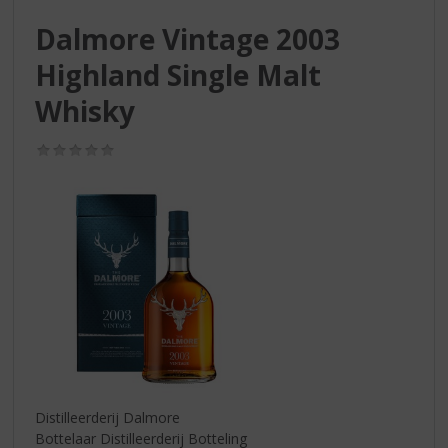
S
p
Dalmore Vintage 2003
r
Highland Single Malt
i
n
Whisky
g
n
(0,0
a
/
a
5)
r
d
e
n
a
v
i
g
a
t
i
Distilleerderij Dalmore
e
Bottelaar Distilleerderij Botteling