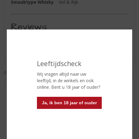
Smaaktype Whisky
Vol & Rijk
Reviews
Schrijf een review
Er zijn nog geen reviews geplaatst voor dit product
Leeftijdscheck
EXCL. BTW
INCL. BTW
Wij vragen altijd naar uw
leeftijd, in de winkels en ook
online. Bent u 18 jaar of ouder?
AANBIEDINGEN
WIJN VAN DE MAAND
Ja, ik ben 18 jaar of ouder
WHISKY VAN DE MAAND
RUM VAN DE MAAND
BIER VAN DE MAAND
SPIRIT VAN DE MAAND