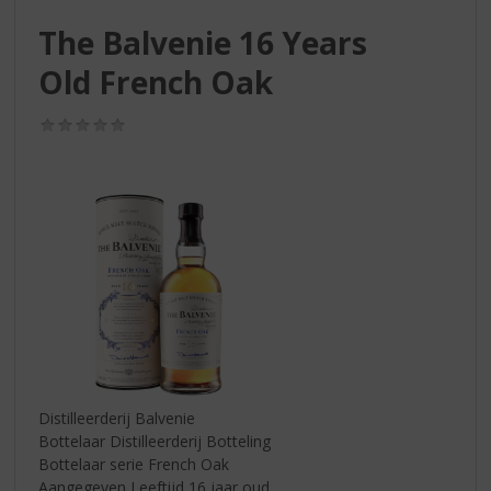
S
p
The Balvenie 16 Years
r
Old French Oak
i
n
g
(0,0
n
/
5)
a
a
r
d
e
n
a
v
i
g
a
t
Distilleerderij Balvenie
i
Bottelaar Distilleerderij Botteling
e
Bottelaar serie French Oak
Aangegeven Leeftijd 16 jaar oud