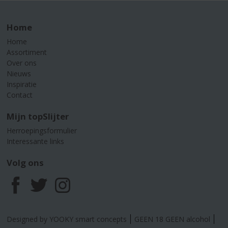
Home
Home
Assortiment
Over ons
Nieuws
Inspiratie
Contact
Mijn topSlijter
Herroepingsformulier
Interessante links
Volg ons
F
T
I
a
w
n
Designed by YOOKY smart concepts
GEEN 18 GEEN alcohol