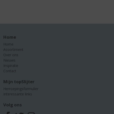
Home
Home
Assortiment
Over ons
Nieuws
Inspiratie
Contact
Mijn topSlijter
Herroepingsformulier
Interessante links
Volg ons