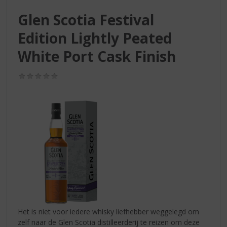
S
p
Glen Scotia Festival
r
Edition Lightly Peated
i
n
White Port Cask Finish
g
n
(0,0
a
/
a
5)
r
d
e
n
a
v
i
g
a
t
i
Het is niet voor iedere whisky liefhebber weggelegd om
e
zelf naar de Glen Scotia distilleerderij te reizen om deze