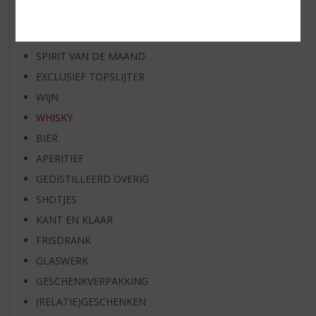
RUM VAN DE MAAND
BIER VAN DE MAAND
SPIRIT VAN DE MAAND
EXCLUSIEF TOPSLIJTER
WIJN
WHISKY
BIER
APERITIEF
GEDISTILLEERD OVERIG
SHOTJES
KANT EN KLAAR
FRISDRANK
GLASWERK
GESCHENKVERPAKKING
(RELATIE)GESCHENKEN