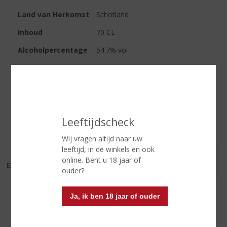
Land van Herkomst
Schotland
Inhoud
70 CL
Alcoholpercentage
54.7% vol
Reviews
Schrijf een review
Leeftijdscheck
Er zijn nog geen reviews geplaatst voor dit product
Wij vragen altijd naar uw
leeftijd, in de winkels en ook
online. Bent u 18 jaar of
EXCL. BTW
INCL. BTW
ouder?
AANBIEDINGEN
Ja, ik ben 18 jaar of ouder
WIJN VAN DE MAAND
WHISKY VAN DE MAAND