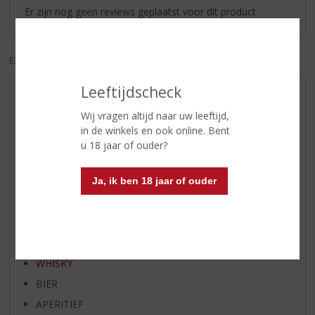
Er zijn nog geen reviews geplaatst voor dit product
EXCL. BTW
INCL. BTW
Leeftijdscheck
AANBIEDINGEN
Wij vragen altijd naar uw leeftijd,
WIJN VAN DE MAAND
in de winkels en ook online. Bent
WHISKY VAN DE MAAND
u 18 jaar of ouder?
RUM VAN DE MAAND
BIER VAN DE MAAND
Ja, ik ben 18 jaar of ouder
SPIRIT VAN DE MAAND
EXCLUSIEF TOPSLIJTER
WIJN
WHISKY
BIER
APERITIEF