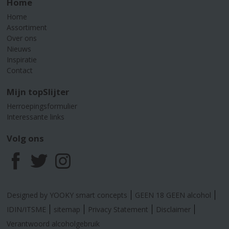
Home
Home
Assortiment
Over ons
Nieuws
Inspiratie
Contact
Mijn topSlijter
Herroepingsformulier
Interessante links
Volg ons
F
T
I
a
w
n
Designed by YOOKY smart concepts
GEEN 18 GEEN alcohol
c
i
s
IDIN/ITSME
sitemap
Privacy Statement
Disclaimer
Verantwoord alcoholgebruik