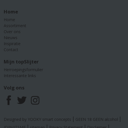
Home
Home
Assortiment
Over ons
Nieuws
Inspiratie
Contact
Mijn topSlijter
Herroepingsformulier
Interessante links
Volg ons
F
T
I
a
w
n
Designed by YOOKY smart concepts
GEEN 18 GEEN alcohol
IDIN/ITSME
sitemap
Privacy Statement
Disclaimer