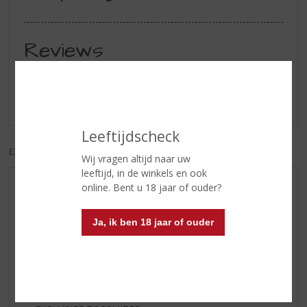
Reviews
Schrijf een review
Er zijn nog geen reviews geplaatst voor dit product
Leeftijdscheck
EXCL. BTW
INCL. BTW
Wij vragen altijd naar uw
leeftijd, in de winkels en ook
online. Bent u 18 jaar of ouder?
AANBIEDINGEN
WIJN VAN DE MAAND
Ja, ik ben 18 jaar of ouder
WHISKY VAN DE MAAND
RUM VAN DE MAAND
BIER VAN DE MAAND
SPIRIT VAN DE MAAND