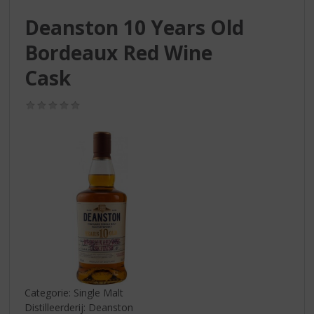
S
p
Deanston 10 Years Old
r
Bordeaux Red Wine
i
n
Cask
g
n
(0,0
a
/
a
5)
r
d
e
n
a
v
i
g
a
t
i
Categorie: Single Malt
e
Distilleerderij: Deanston