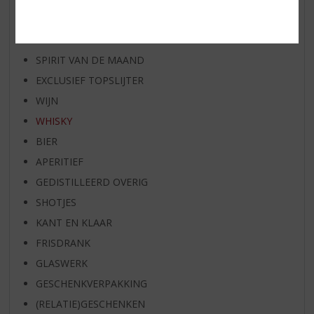
RUM VAN DE MAAND
BIER VAN DE MAAND
SPIRIT VAN DE MAAND
EXCLUSIEF TOPSLIJTER
WIJN
WHISKY
BIER
APERITIEF
GEDISTILLEERD OVERIG
SHOTJES
KANT EN KLAAR
FRISDRANK
GLASWERK
GESCHENKVERPAKKING
(RELATIE)GESCHENKEN