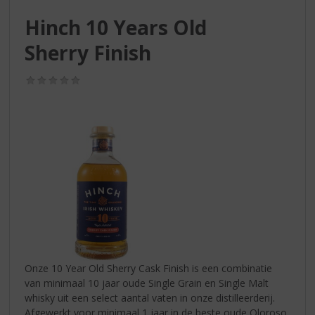
S
p
Hinch 10 Years Old
r
Sherry Finish
i
n
g
(0,0
n
/
5)
a
a
r
d
e
n
a
v
i
g
a
t
Onze 10 Year Old Sherry Cask Finish is een combinatie
i
van minimaal 10 jaar oude Single Grain en Single Malt
e
whisky uit een select aantal vaten in onze distilleerderij.
Afgewerkt voor minimaal 1 jaar in de beste oude Oloroso