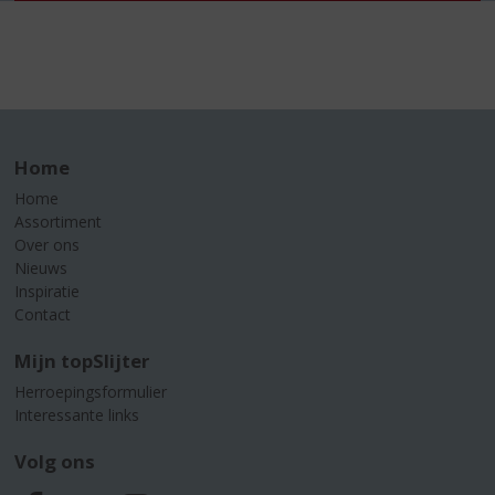
Home
Home
Assortiment
Over ons
Nieuws
Inspiratie
Contact
Mijn topSlijter
Herroepingsformulier
Interessante links
Volg ons