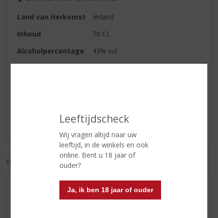
Land van Herkomst
Ierland
Inhoud
70 CL
Alcoholpercentage
43% vol
Reviews
Schrijf een review
Leeftijdscheck
Er zijn nog geen reviews geplaatst voor dit product
Wij vragen altijd naar uw
leeftijd, in de winkels en ook
online. Bent u 18 jaar of
EXCL. BTW
INCL. BTW
ouder?
AANBIEDINGEN
Ja, ik ben 18 jaar of ouder
WIJN VAN DE MAAND
WHISKY VAN DE MAAND