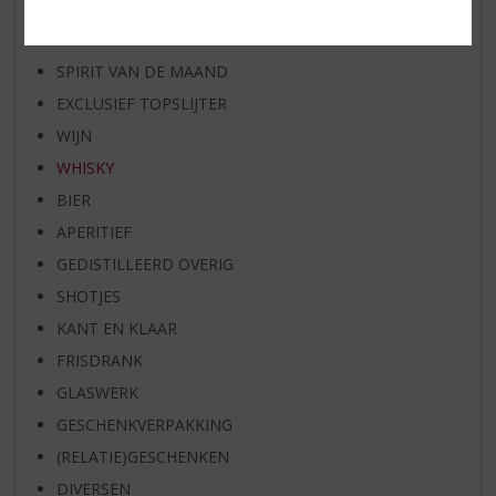
RUM VAN DE MAAND
BIER VAN DE MAAND
SPIRIT VAN DE MAAND
EXCLUSIEF TOPSLIJTER
WIJN
WHISKY
BIER
APERITIEF
GEDISTILLEERD OVERIG
SHOTJES
KANT EN KLAAR
FRISDRANK
GLASWERK
GESCHENKVERPAKKING
(RELATIE)GESCHENKEN
DIVERSEN