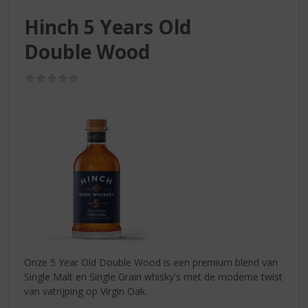
S
p
Hinch 5 Years Old
r
Double Wood
i
n
g
(0,0
n
/
5)
a
a
r
d
e
n
a
v
i
g
a
t
Onze 5 Year Old Double Wood is een premium blend van
i
Single Malt en Single Grain whisky's met de moderne twist
e
van vatrijping op Virgin Oak.