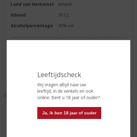
Land van Herkomst
Ierland
Inhoud
70 CL
Alcoholpercentage
43% vol
Reviews
Schrijf een review
Leeftijdscheck
Er zijn nog geen reviews geplaatst voor dit product
Wij vragen altijd naar uw
leeftijd, in de winkels en ook
EXCL. BTW
INCL. BTW
online. Bent u 18 jaar of ouder?
AANBIEDINGEN
Ja, ik ben 18 jaar of ouder
WIJN VAN DE MAAND
WHISKY VAN DE MAAND