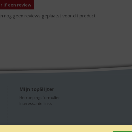
rijf een review
ijn nog geen reviews geplaatst voor dit product
Mijn topSlijter
Herroepingsformulier
Interessante links