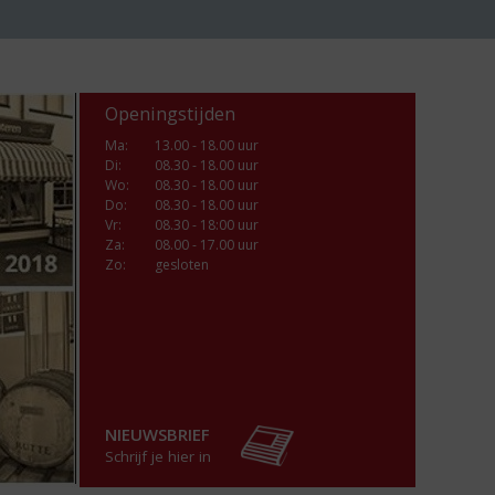
Openingstijden
Ma
:
13.00 - 18.00 uur
Di
:
08.30 - 18.00 uur
Wo
:
08.30 - 18.00 uur
Do
:
08.30 - 18.00 uur
Vr
:
08.30 - 18:00 uur
Za
:
08.00 - 17.00 uur
Zo:
gesloten
NIEUWSBRIEF
Schrijf je hier in