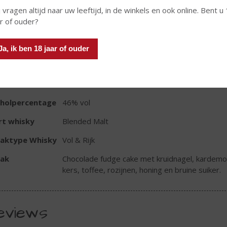
 vragen altijd naar uw leeftijd, in de winkels en ook online. Bent u
ar of ouder?
TIKETINFORMATIE
Ja, ik ben 18 jaar of ouder
d van Herkomst
Schotland
oud
70 CL
oholpercentage
46% vol
rt whisky
Blended Malt
aktype Whisky
Vol & Rijk
ak
Chocolade fudge cake met kruidnagel, kardemo
kers, toffee, rozijnen, honing en bruine suiker.
eviews