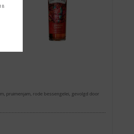
 18
m, pruimenjam, rode bessengelei, gevolgd door