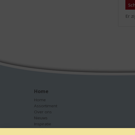
Sch
Er z
Home
Home
Assortiment
Over ons
Nieuws
Inspiratie
Contact