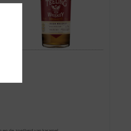
n en de zoetheid van karamel.