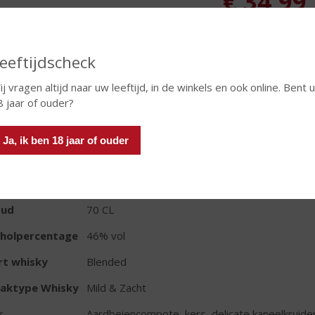
€
34,99
Fles
Huidige voorraad: 6
eeftijdscheck
j vragen altijd naar uw leeftijd, in de winkels en ook online. Bent u
8 jaar of ouder?
Ja, ik ben 18 jaar of ouder
TIKETINFORMATIE
d van Herkomst
Ierland
oud
70 CL
oholpercentage
46% vol
rt whisky
Blended
aktype Whisky
Mild & Zacht
r
Aardbeiencompote, kers, delicate kaneelkruide