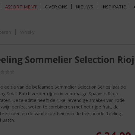
ASSORTIMENT
OVER ONS
NIEUWS
INSPIRATIE
ORTIMENT
teren
Whisky
eling Sommelier Selection Rio
(0,0
/
5)
e editie van de befaamde Sommelier Selection Series laat de
ing Small Batch verder rijpen in voormalige Spaanse Rioja-
vaten. Deze editie heeft de rijke, levendige smaken van rode
a-wijn perfect weten te combineren met het rijpe fruit, de
te kruiden en de vanillezoetheid van de bekroonde Teeling
l Batch.