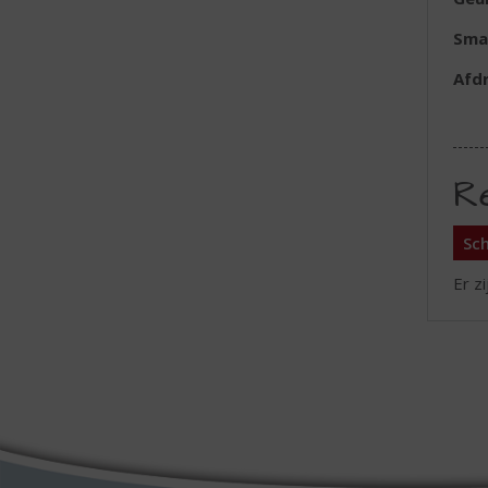
Sma
Afd
R
Sch
Er z