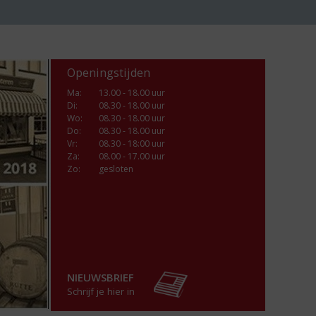
Openingstijden
Ma
:
13.00 - 18.00 uur
Di
:
08.30 - 18.00 uur
Wo
:
08.30 - 18.00 uur
Do
:
08.30 - 18.00 uur
Vr
:
08.30 - 18:00 uur
Za
:
08.00 - 17.00 uur
Zo:
gesloten
NIEUWSBRIEF
Schrijf je hier in