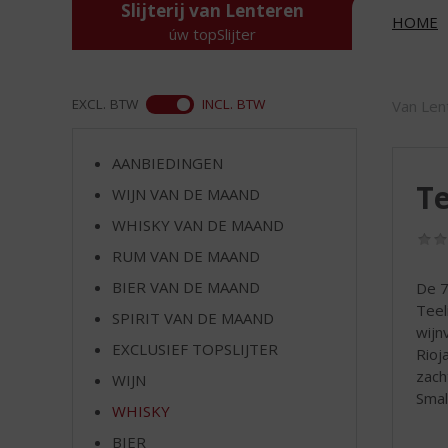
d
Slijterij van Lenteren
HOME
S
úw topSlijter
p
r
i
ASS
EXCL. BTW
INCL. BTW
Van Len
n
g
n
AANBIEDINGEN
a
Te
WIJN VAN DE MAAND
a
r
WHISKY VAN DE MAAND
d
RUM VAN DE MAAND
e
BIER VAN DE MAAND
De 7
n
Teel
a
SPIRIT VAN DE MAAND
wijn
v
EXCLUSIEF TOPSLIJTER
Rioj
i
zach
g
WIJN
Smal
a
WHISKY
t
i
BIER