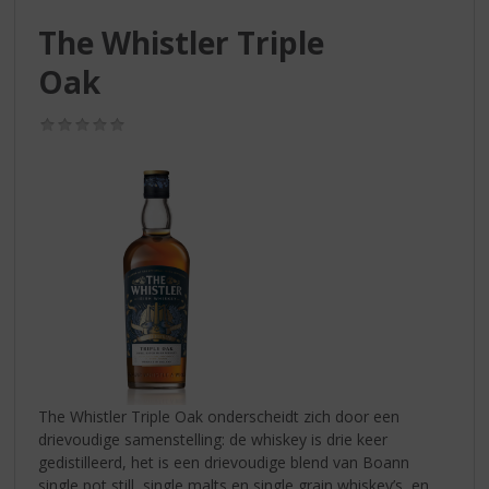
S
p
The Whistler Triple
r
Oak
i
n
g
(0,0
n
/
5)
a
a
r
d
e
n
a
v
i
g
a
t
The Whistler Triple Oak onderscheidt zich door een
i
drievoudige samenstelling: de whiskey is drie keer
e
gedistilleerd, het is een drievoudige blend van Boann
single pot still, single malts en single grain whiskey’s, en