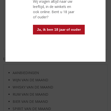
Wij vragen altijd naar uw
honing.
leeftijd, in de winkels en
ook online. Bent u 18 jaar
of ouder?
Reviews
Ja, ik ben 18 jaar of ouder
Schrijf een review
Er zijn nog geen reviews geplaatst voor dit product
EXCL. BTW
INCL. BTW
AANBIEDINGEN
WIJN VAN DE MAAND
WHISKY VAN DE MAAND
RUM VAN DE MAAND
BIER VAN DE MAAND
SPIRIT VAN DE MAAND