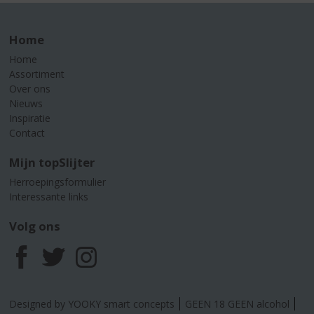
Home
Home
Assortiment
Over ons
Nieuws
Inspiratie
Contact
Mijn topSlijter
Herroepingsformulier
Interessante links
Volg ons
F
T
I
a
w
n
Designed by YOOKY smart concepts
GEEN 18 GEEN alcohol