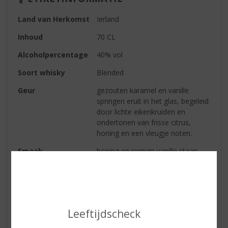
Land van Herkomst
Ierland
Inhoud
70 CL
Alcoholpercentage
40% vol
Soort whisky
Blended
Geur
gezouten karamel en vanille
springen eruit in het glas, begeleid
door lichte eikenkruiden en
ondertonen van frisse citrus,
honing en een vleugje noten.
Smaak
honing en romige vanille staan
centraal, met lichte eikenkruiden
die gevolgd worden door de
pittige citrus. Een heerlijk soepel
drinkbare whiskey.
Leeftijdscheck
Afdronk
een lange, tintelende afdronk met
een aanhoudend vleugje zoete