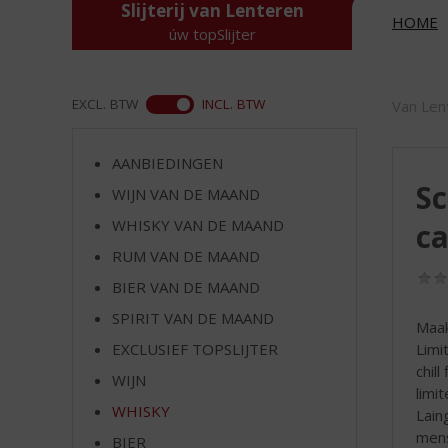
d
Slijterij van Lenteren
HOME
S
úw topSlijter
p
r
i
ASS
EXCL. BTW
INCL. BTW
Van Len
n
g
n
AANBIEDINGEN
a
Sc
WIJN VAN DE MAAND
a
r
WHISKY VAN DE MAAND
c
d
RUM VAN DE MAAND
e
BIER VAN DE MAAND
n
a
SPIRIT VAN DE MAAND
Maak
v
Limi
EXCLUSIEF TOPSLIJTER
i
chil
g
WIJN
limi
a
WHISKY
Lain
t
mens
i
BIER