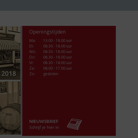
Openingstijden
Ma
:
13.00 - 18.00 uur
Di
:
08.30 - 18.00 uur
Wo
:
08.30 - 18.00 uur
Do
:
08.30 - 18.00 uur
Vr
:
08.30 - 18:00 uur
Za
:
08.00 - 17.00 uur
Zo:
gesloten
NIEUWSBRIEF
Schrijf je hier in