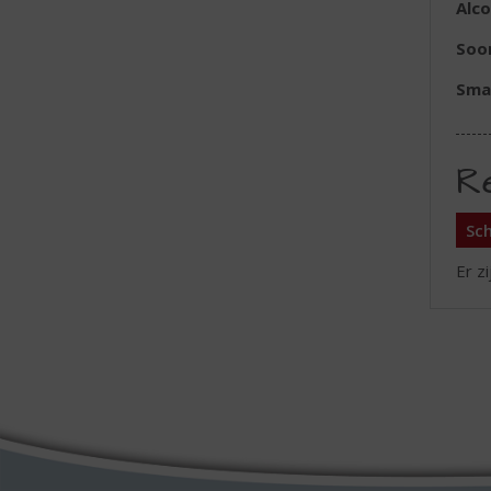
Alc
Soo
Sma
R
Sch
Er z