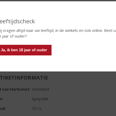
ie te weten dat de familie Douglas Laing veel van Fox Terriërs
t.
€
61,29
eeftijdscheck
j vragen altijd naar uw leeftijd, in de winkels en ook online. Bent u
Fles
8 jaar of ouder?
Huidige voorraad: 1
Ja, ik ben 18 jaar of ouder
TIKETINFORMATIE
d van Herkomst
Schotland
io
Speyside
oud
70 CL