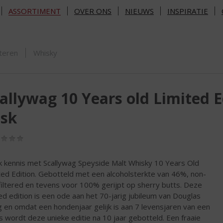
ASSORTIMENT
OVER ONS
NIEUWS
INSPIRATIE
ORTIMENT
teren
Whisky
allywag 10 Years old Limited 
ask
(0,0
/
5)
 kennis met Scallywag Speyside Malt Whisky 10 Years Old
ted Edition. Gebotteld met een alcoholsterkte van 46%, non-
l filtered en tevens voor 100% gerijpt op sherry butts. Deze
ted edition is een ode aan het 70-jarig jubileum van Douglas
g en omdat een hondenjaar gelijk is aan 7 levensjaren van een
 wordt deze unieke editie na 10 jaar gebotteld. Een fraaie