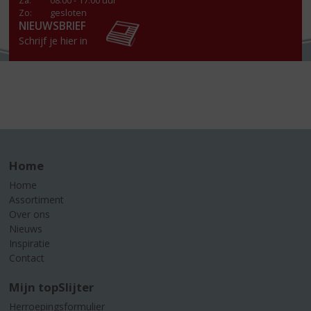
Za
:
08.00 - 17.00 uur
Zo:
gesloten
NIEUWSBRIEF
Schrijf je hier in
Home
Home
Assortiment
Over ons
Nieuws
Inspiratie
Contact
Mijn topSlijter
Herroepingsformulier