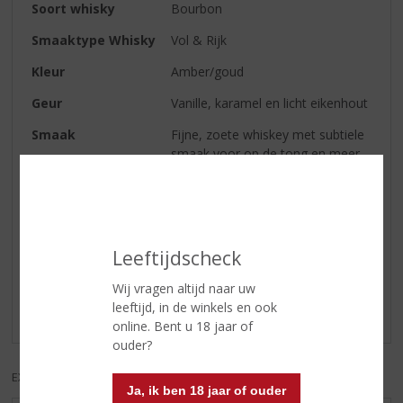
Soort whisky
Bourbon
Smaaktype Whisky
Vol & Rijk
Kleur
Amber/goud
Geur
Vanille, karamel en licht eikenhout
Smaak
Fijne, zoete whiskey met subtiele
smaak voor op de tong en meer
eiken achterin de mond
Reviews
Leeftijdscheck
Schrijf een review
Wij vragen altijd naar uw
leeftijd, in de winkels en ook
Er zijn nog geen reviews geplaatst voor dit product
online. Bent u 18 jaar of
ouder?
EXCL. BTW
INCL. BTW
Ja, ik ben 18 jaar of ouder