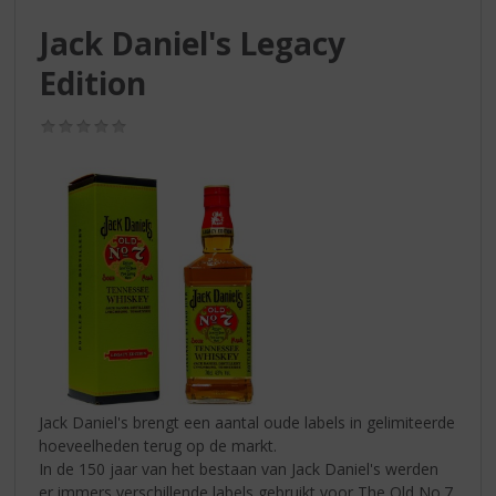
S
p
Jack Daniel's Legacy
r
Edition
i
n
g
(0,0
n
/
5)
a
a
r
d
e
n
a
v
i
g
a
t
Jack Daniel's brengt een aantal oude labels in gelimiteerde
i
hoeveelheden terug op de markt.
e
In de 150 jaar van het bestaan van Jack Daniel's werden
er immers verschillende labels gebruikt voor The Old No.7.