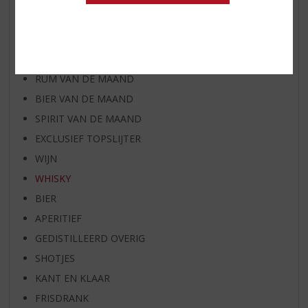
AANBIEDINGEN
WIJN VAN DE MAAND
WHISKY VAN DE MAAND
RUM VAN DE MAAND
BIER VAN DE MAAND
SPIRIT VAN DE MAAND
EXCLUSIEF TOPSLIJTER
WIJN
WHISKY
BIER
APERITIEF
GEDISTILLEERD OVERIG
SHOTJES
KANT EN KLAAR
FRISDRANK