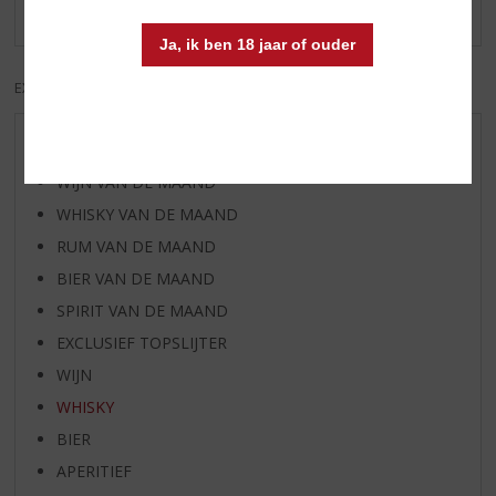
Er zijn nog geen reviews geplaatst voor dit product
Ja, ik ben 18 jaar of ouder
EXCL. BTW
INCL. BTW
AANBIEDINGEN
WIJN VAN DE MAAND
WHISKY VAN DE MAAND
RUM VAN DE MAAND
BIER VAN DE MAAND
SPIRIT VAN DE MAAND
EXCLUSIEF TOPSLIJTER
WIJN
WHISKY
BIER
APERITIEF