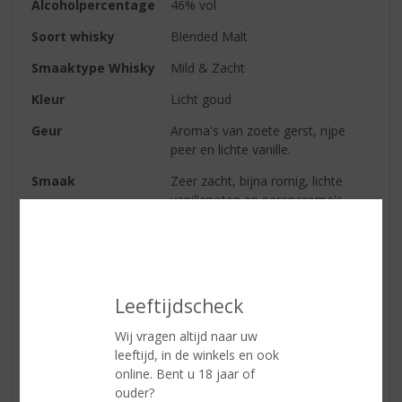
Alcoholpercentage
46% vol
Soort whisky
Blended Malt
Smaaktype Whisky
Mild & Zacht
Kleur
Licht goud
Geur
Aroma's van zoete gerst, rijpe
peer en lichte vanille.
Smaak
Zeer zacht, bijna romig, lichte
vanillenoten en perenaroma's,
lichte tonen van verse kruiden.
Afdronk
Zacht en licht, aangenaam fruitig
met zeer lichte vanille tonen.
Leeftijdscheck
Reviews
Wij vragen altijd naar uw
leeftijd, in de winkels en ook
online. Bent u 18 jaar of
Schrijf een review
ouder?