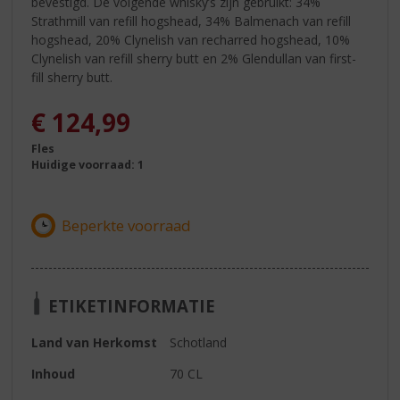
bevestigd. De volgende whisky’s zijn gebruikt: 34%
Strathmill van refill hogshead, 34% Balmenach van refill
hogshead, 20% Clynelish van recharred hogshead, 10%
Clynelish van refill sherry butt en 2% Glendullan van first-
fill sherry butt.
€
124,99
Fles
Huidige voorraad: 1
ETIKETINFORMATIE
Land van Herkomst
Schotland
Inhoud
70 CL