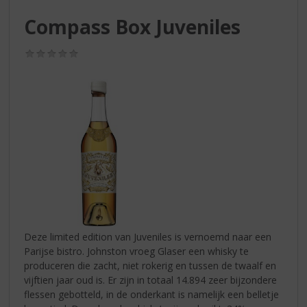
S
p
Compass Box Juveniles
r
i
(0,0
n
/
g
5)
n
a
a
r
d
e
n
a
v
i
g
Deze limited edition van Juveniles is vernoemd naar een
a
Parijse bistro. Johnston vroeg Glaser een whisky te
t
produceren die zacht, niet rokerig en tussen de twaalf en
i
vijftien jaar oud is. Er zijn in totaal 14.894 zeer bijzondere
e
flessen gebotteld, in de onderkant is namelijk een belletje