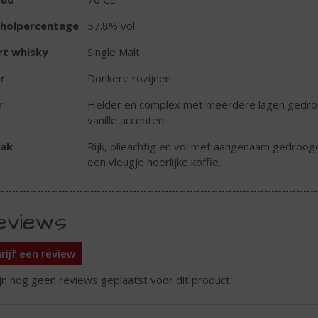
oholpercentage
57.8% vol
rt whisky
Single Malt
r
Donkere rozijnen
r
Helder en complex met meerdere lagen gedroo
vanille accenten.
ak
Rijk, olieachtig en vol met aangenaam gedroogd 
een vleugje heerlijke koffie.
eviews
rijf een review
ijn nog geen reviews geplaatst voor dit product