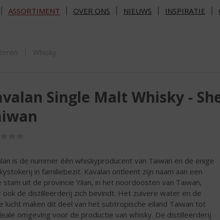
ASSORTIMENT
OVER ONS
NIEUWS
INSPIRATIE
ORTIMENT
teren
Whisky
valan Single Malt Whisky - Sher
aiwan
(0,0
/
5)
lan is de nummer één whiskyproducent van Taiwan en de enige
kystokerij in familiebezit. Kavalan ontleent zijn naam aan een
 stam uit de provincie Yilan, in het noordoosten van Taiwan,
 ook de distilleerderij zich bevindt. Het zuivere water en de
se lucht maken dit deel van het subtropische eiland Taiwan tot
deale omgeving voor de productie van whisky. De distilleerderij