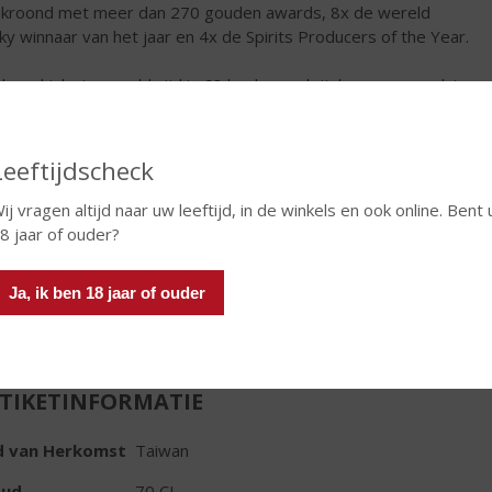
ekroond met meer dan 270 gouden awards, 8x de wereld
ky winnaar van het jaar en 4x de Spirits Producers of the Year.
lan whisky is wereldwijd in 68 landen verkrijgbaar en nu ook in
rland.
€
139,99
Leeftijdscheck
Fles
ij vragen altijd naar uw leeftijd, in de winkels en ook online. Bent 
Huidige voorraad: 4
8 jaar of ouder?
Ja, ik ben 18 jaar of ouder
TIKETINFORMATIE
d van Herkomst
Taiwan
oud
70 CL