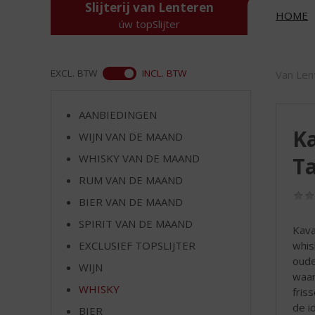
d
Slijterij van Lenteren
HOME
S
úw topSlijter
p
r
i
ASS
EXCL. BTW
INCL. BTW
Van Len
n
g
n
AANBIEDINGEN
a
Ka
WIJN VAN DE MAAND
a
r
WHISKY VAN DE MAAND
T
d
RUM VAN DE MAAND
e
BIER VAN DE MAAND
n
a
SPIRIT VAN DE MAAND
Kava
v
whis
EXCLUSIEF TOPSLIJTER
i
oude
g
WIJN
waar
a
WHISKY
fris
t
de i
i
BIER