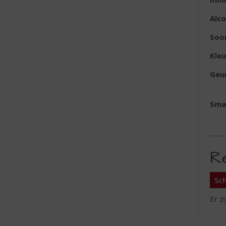
Alc
Soo
Kleu
Geu
Sma
R
Sch
Er z