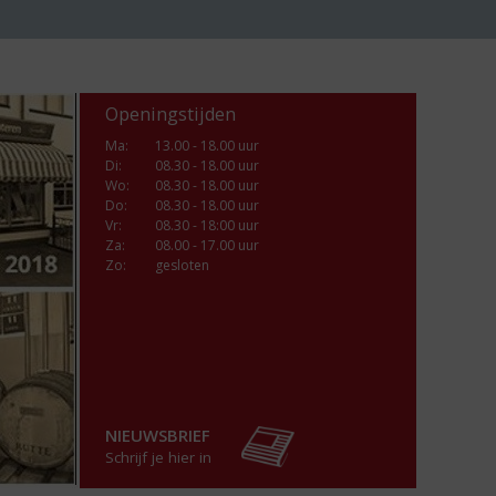
Openingstijden
Ma
:
13.00 - 18.00 uur
Di
:
08.30 - 18.00 uur
Wo
:
08.30 - 18.00 uur
Do
:
08.30 - 18.00 uur
Vr
:
08.30 - 18:00 uur
Za
:
08.00 - 17.00 uur
Zo:
gesloten
NIEUWSBRIEF
Schrijf je hier in