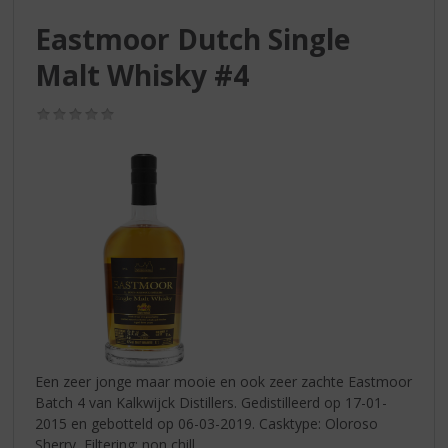
S
p
Eastmoor Dutch Single
r
Malt Whisky #4
i
n
g
(0,0
n
/
5)
a
a
r
d
e
n
a
v
i
g
a
t
Een zeer jonge maar mooie en ook zeer zachte Eastmoor
i
Batch 4 van Kalkwijck Distillers. Gedistilleerd op 17-01-
e
2015 en gebotteld op 06-03-2019. Casktype: Oloroso
Sherry, Filtering: non chill.