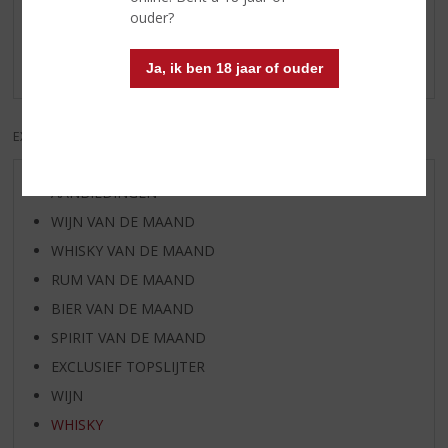
ouder?
Schrijf een review
Er zijn nog geen reviews geplaatst voor dit product
Ja, ik ben 18 jaar of ouder
EXCL. BTW
INCL. BTW
AANBIEDINGEN
WIJN VAN DE MAAND
WHISKY VAN DE MAAND
RUM VAN DE MAAND
BIER VAN DE MAAND
SPIRIT VAN DE MAAND
EXCLUSIEF TOPSLIJTER
WIJN
WHISKY