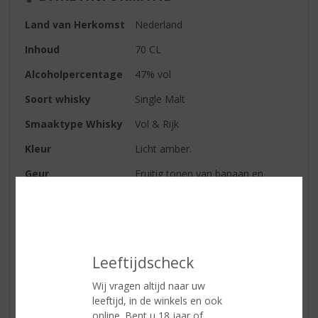
Land van Herkomst
Nederland
Inhoud
70 CL
Alcoholpercentage
47% vol
Soort whisky
Single Malt
Smaaktype Whisky
Vol & Rijk
Kleur
Licht amber.
Geur
Fruitig tonen van banaan en
kokosbrood, verse mout.
Smaak
Amandelspijs, boterkoek, vanille
en eikenhout
Afdronk
Warm evn volg
Leeftijdscheck
Wij vragen altijd naar uw
leeftijd, in de winkels en ook
Reviews
online. Bent u 18 jaar of