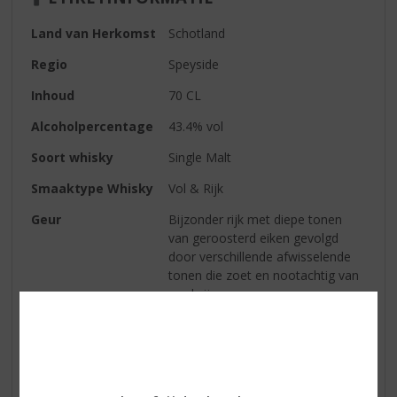
Land van Herkomst
Schotland
Regio
Speyside
Inhoud
70 CL
Alcoholpercentage
43.4% vol
Soort whisky
Single Malt
Smaaktype Whisky
Vol & Rijk
Geur
Bijzonder rijk met diepe tonen
van geroosterd eiken gevolgd
door verschillende afwisselende
tonen die zoet en nootachtig van
aard zijn
Smaak
Beginnend bij zoete tonen van
perzik omringd door eiken houten
tonen, lichte tabak, bittere
donkere chocolade, zoethout en