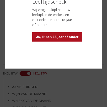
Leeftijdscheck
geroosterde kastanjeGedroogde
bessen en hints van kastanje
Wij vragen altijd naar uw
Afdronk
Een licht zoet randje met een
leeftijd, in de winkels en
vleugje pruim
ook online. Bent u 18 jaar
of ouder?
Reviews
Ja, ik ben 18 jaar of ouder
Schrijf een review
Er zijn nog geen reviews geplaatst voor dit product
EXCL. BTW
INCL. BTW
AANBIEDINGEN
WIJN VAN DE MAAND
WHISKY VAN DE MAAND