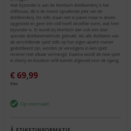
Wat bijzonder is aan de Mortlach distilleerderij is het
stillhouse, dit is de meest opvallende plek van de
distilleerderij. De stills staan niet in paren maar in drieën
opgesteld en geen één still heeft dezelfde vorm, wat heel
bijzonder is. Er wordt bij Mortlach dan ook een zeer
speciale distillatiemethode gebruikt. Als alle distillaten van
de verschillende spirit stills op hun eigen aparte manier
gedistilleerd zijn, worden ze vervolgens in één spirit
reciever met elkaar vermengd. Daarna wordt de new spirit
in sherry en bourbon refill-barrels afgevuld voor de rijping.
€
69,99
Fles
ETIKETINFORMATIE