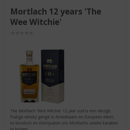
S
p
Mortlach 12 years 'The
r
Wee Witchie'
i
n
g
(0,0
n
/
5)
a
a
r
d
e
n
a
v
i
g
a
t
The Mortlach 'Wee Witchie' 12 jaar oud is een vlezige,
i
fruitige whisky gerijpt in Amerikaans en Europees eiken,
e
ex bourbon en sherryvaten om Mortlachs unieke karakter
te krijgen.