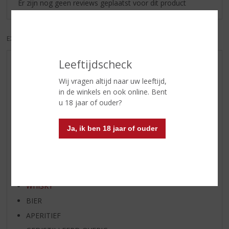
Er zijn nog geen reviews geplaatst voor dit product
EXCL. BTW
INCL. BTW
Leeftijdscheck
AANBIEDINGEN
Wij vragen altijd naar uw leeftijd,
WIJN VAN DE MAAND
in de winkels en ook online. Bent
WHISKY VAN DE MAAND
u 18 jaar of ouder?
RUM VAN DE MAAND
BIER VAN DE MAAND
Ja, ik ben 18 jaar of ouder
SPIRIT VAN DE MAAND
EXCLUSIEF TOPSLIJTER
WIJN
WHISKY
BIER
APERITIEF