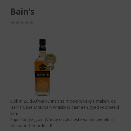
S
p
Bain's
r
i
(0,0
n
/
g
5)
n
a
a
r
d
e
n
a
v
i
g
Ook in Zuid-Afrika kunnen ze mooie whisky's maken, de
a
Bain's Cape Mountain Whisky is daar een goed voorbeeld
t
van.
i
Super single grain Whisky en als beste van de wereld in
e
zijn soort beoordeeld!