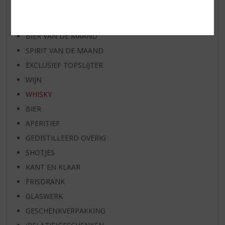
WHISKY VAN DE MAAND
RUM VAN DE MAAND
BIER VAN DE MAAND
SPIRIT VAN DE MAAND
EXCLUSIEF TOPSLIJTER
WIJN
WHISKY
BIER
APERITIEF
GEDISTILLEERD OVERIG
SHOTJES
KANT EN KLAAR
FRISDRANK
GLASWERK
GESCHENKVERPAKKING