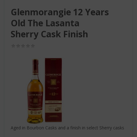
S
p
Glenmorangie 12 Years
r
Old The Lasanta
i
n
Sherry Cask Finish
g
n
(0,0
a
/
a
5)
r
d
e
n
a
v
i
g
a
t
i
Aged in Bourbon Casks and a finish in select Sherry casks
e