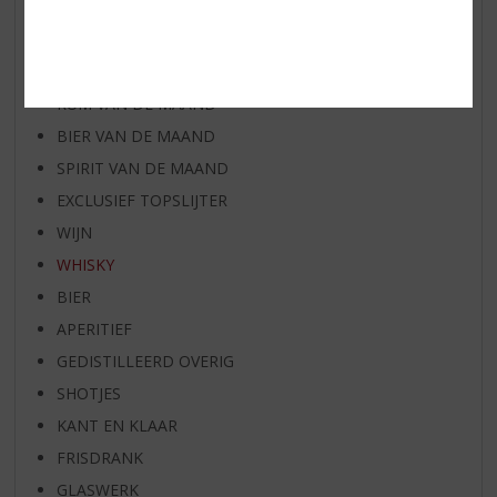
AANBIEDINGEN
WIJN VAN DE MAAND
WHISKY VAN DE MAAND
RUM VAN DE MAAND
BIER VAN DE MAAND
SPIRIT VAN DE MAAND
EXCLUSIEF TOPSLIJTER
WIJN
WHISKY
BIER
APERITIEF
GEDISTILLEERD OVERIG
SHOTJES
KANT EN KLAAR
FRISDRANK
GLASWERK