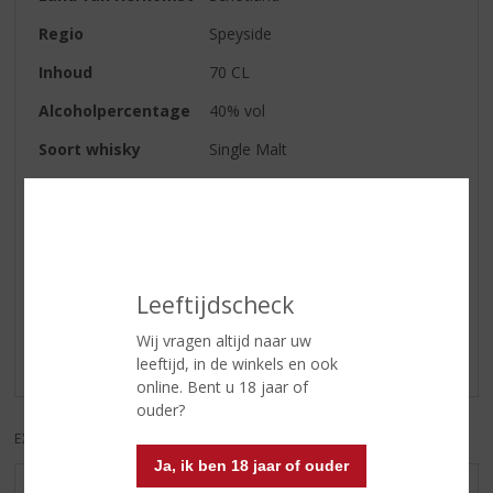
Regio
Speyside
Inhoud
70 CL
Alcoholpercentage
40% vol
Soort whisky
Single Malt
Smaaktype Whisky
Mild & Zacht
Reviews
Leeftijdscheck
Schrijf een review
Wij vragen altijd naar uw
Er zijn nog geen reviews geplaatst voor dit product
leeftijd, in de winkels en ook
online. Bent u 18 jaar of
ouder?
EXCL. BTW
INCL. BTW
Ja, ik ben 18 jaar of ouder