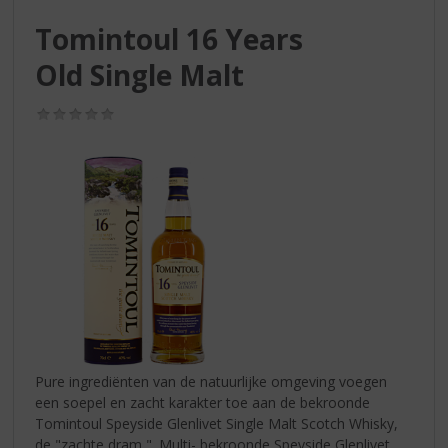
S
p
Tomintoul 16 Years
r
Old Single Malt
i
n
g
(0,0
n
/
5)
a
a
r
d
e
n
a
v
i
g
a
t
Pure ingrediënten van de natuurlijke omgeving voegen
i
een soepel en zacht karakter toe aan de bekroonde
e
Tomintoul Speyside Glenlivet Single Malt Scotch Whisky,
de "zachte dram ". Multi- bekroonde Speyside Glenlivet