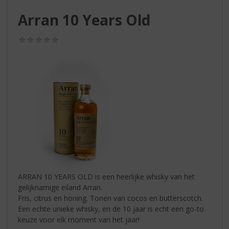
S
p
Arran 10 Years Old
r
i
(0,0
n
/
g
5)
n
a
a
r
d
e
n
a
v
i
g
ARRAN 10 YEARS OLD is een heerlijke whisky van het
a
gelijknamige eiland Arran.
t
Fris, citrus en honing. Tonen van cocos en butterscotch.
i
Een echte unieke whisky, en de 10 jaar is echt een go-to
e
keuze voor elk moment van het jaar!