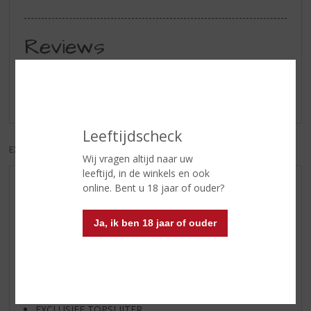
Reviews
Schrijf een review
Er zijn nog geen reviews geplaatst voor dit product
Leeftijdscheck
EXCL. BTW
INCL. BTW
Wij vragen altijd naar uw
leeftijd, in de winkels en ook
online. Bent u 18 jaar of ouder?
AANBIEDINGEN
WIJN VAN DE MAAND
Ja, ik ben 18 jaar of ouder
WHISKY VAN DE MAAND
RUM VAN DE MAAND
BIER VAN DE MAAND
SPIRIT VAN DE MAAND
EXCLUSIEF TOPSLIJTER