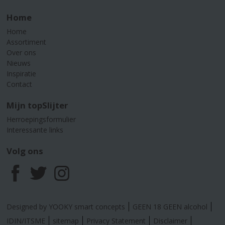
Home
Home
Assortiment
Over ons
Nieuws
Inspiratie
Contact
Mijn topSlijter
Herroepingsformulier
Interessante links
Volg ons
F
T
I
a
w
n
Designed by YOOKY smart concepts
GEEN 18 GEEN alcohol
c
i
s
IDIN/ITSME
sitemap
Privacy Statement
Disclaimer