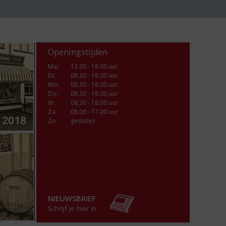
Openingstijden
Ma
:
13.00 - 18.00 uur
Di
:
08.30 - 18.00 uur
Wo
:
08.30 - 18.00 uur
Do
:
08.30 - 18.00 uur
Vr
:
08.30 - 18:00 uur
Za
:
08.00 - 17.00 uur
Zo:
gesloten
NIEUWSBRIEF
Schrijf je hier in