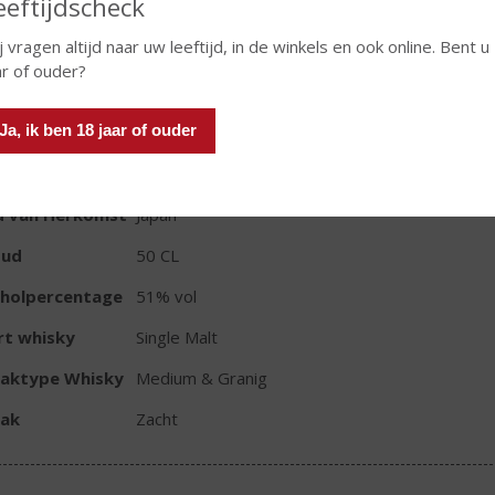
eeftijdscheck
j vragen altijd naar uw leeftijd, in de winkels en ook online. Bent u
ar of ouder?
Ja, ik ben 18 jaar of ouder
TIKETINFORMATIE
d van Herkomst
Japan
oud
50 CL
oholpercentage
51% vol
rt whisky
Single Malt
aktype Whisky
Medium & Granig
ak
Zacht