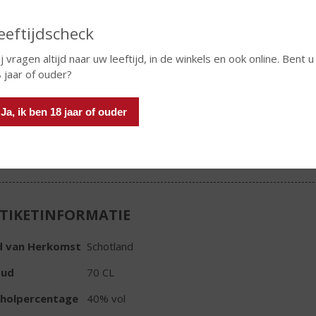
w bleef en is nog steeds gevestigd op de oorspronkelijke
tie in Perth, in het zuiden van de Highlands.
eeftijdscheck
€
25,99
j vragen altijd naar uw leeftijd, in de winkels en ook online. Bent u
 jaar of ouder?
Fles
Huidige voorraad: 1
Ja, ik ben 18 jaar of ouder
TIKETINFORMATIE
d van Herkomst
Schotland
oud
70 CL
oholpercentage
40% vol