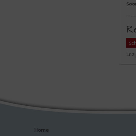
Soo
R
Sch
Er z
Home