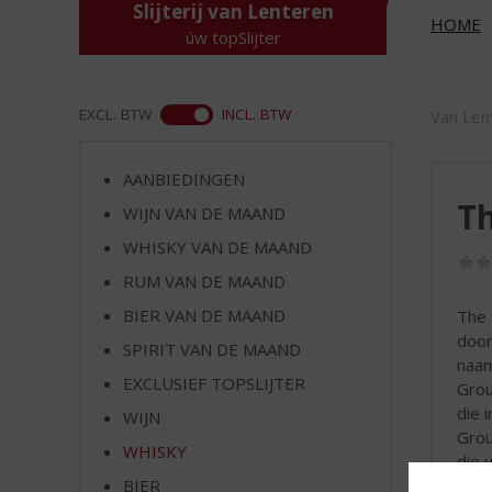
d
Slijterij van Lenteren
HOME
S
úw topSlijter
p
r
i
ASS
EXCL. BTW
INCL. BTW
Van Len
n
g
n
AANBIEDINGEN
a
T
WIJN VAN DE MAAND
a
r
WHISKY VAN DE MAAND
d
RUM VAN DE MAAND
e
BIER VAN DE MAAND
The 
n
door
a
SPIRIT VAN DE MAAND
naam
v
EXCLUSIEF TOPSLIJTER
Grou
i
die 
g
WIJN
Grou
a
WHISKY
die 
t
Matt
i
BIER