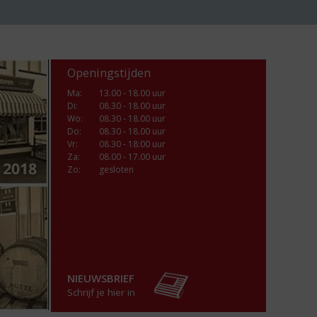
Openingstijden
Ma
:
13.00 - 18.00 uur
Di
:
08.30 - 18.00 uur
Wo
:
08.30 - 18.00 uur
Do
:
08.30 - 18.00 uur
Vr
:
08.30 - 18:00 uur
Za
:
08.00 - 17.00 uur
Zo:
gesloten
NIEUWSBRIEF
Schrijf je hier in