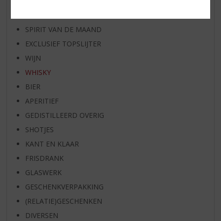
RUM VAN DE MAAND
BIER VAN DE MAAND
SPIRIT VAN DE MAAND
EXCLUSIEF TOPSLIJTER
WIJN
WHISKY
BIER
APERITIEF
GEDISTILLEERD OVERIG
SHOTJES
KANT EN KLAAR
FRISDRANK
GLASWERK
GESCHENKVERPAKKING
(RELATIE)GESCHENKEN
DIVERSEN