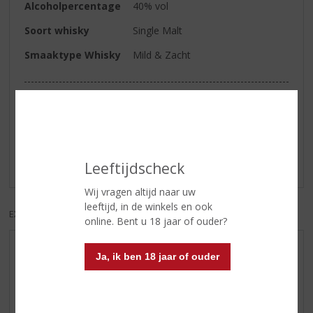
Alcoholpercentage
40% vol
Soort whisky
Single Malt
Smaaktype Whisky
Mild & Zacht
Reviews
Schrijf een review
Leeftijdscheck
Er zijn nog geen reviews geplaatst voor dit product
Wij vragen altijd naar uw
leeftijd, in de winkels en ook
EXCL. BTW
INCL. BTW
online. Bent u 18 jaar of ouder?
AANBIEDINGEN
Ja, ik ben 18 jaar of ouder
WIJN VAN DE MAAND
WHISKY VAN DE MAAND