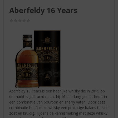
S
p
Aberfeldy 16 Years
r
i
(0,0
n
/
g
5)
n
a
a
r
d
e
n
a
v
i
g
Aberfeldy 16 Years is een heerlijke whisky die in 2015 op
a
de markt is gebracht nadat hij 16 jaar lang gerijpt heeft in
t
een combinatie van bourbon en sherry vaten. Door deze
i
combinatie heeft deze whisky een prachtige balans tussen
e
zoet en kruidig. Tijdens de kennismaking met deze whisky