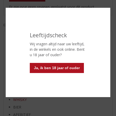
Er zijn nog geen reviews geplaatst voor dit product
EXCL. BTW
INCL. BTW
Leeftijdscheck
AANBIEDINGEN
Wij vragen altijd naar uw leeftijd,
WIJN VAN DE MAAND
in de winkels en ook online. Bent
WHISKY VAN DE MAAND
u 18 jaar of ouder?
RUM VAN DE MAAND
Ja, ik ben 18 jaar of ouder
BIER VAN DE MAAND
SPIRIT VAN DE MAAND
EXCLUSIEF TOPSLIJTER
WIJN
WHISKY
BIER
APERITIEF