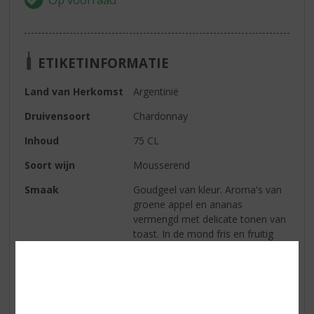
ETIKETINFORMATIE
Land van Herkomst
Argentinië
Druivensoort
Chardonnay
Inhoud
75 CL
Soort wijn
Mousserend
Smaak
Goudgeel van kleur. Aroma's van
groene appel en ananas
vermengd met delicate tonen van
toast. In de mond fris en fruitig
met fijne en aanhoudende
bubbels die bijdragen aan deze
elegante en intense mousserende
wijn.