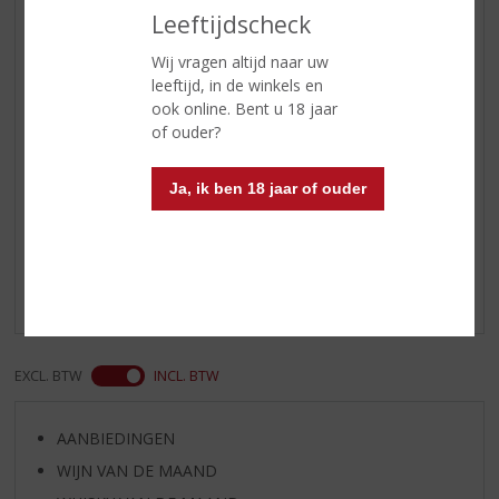
Wijn-spijs
Deze mousserende wijn is heerlijk
Leeftijdscheck
als aperitief, maar past ook goed
bij calamari en verfijnde
Wij vragen altijd naar uw
voorgerechten met schaal- en
leeftijd, in de winkels en
schelpdieren. Een lichte salade
ook online. Bent u 18 jaar
met coquilles bijvoorbeeld.
of ouder?
Ja, ik ben 18 jaar of ouder
Reviews
Schrijf een review
Er zijn nog geen reviews geplaatst voor dit product
EXCL. BTW
INCL. BTW
AANBIEDINGEN
WIJN VAN DE MAAND