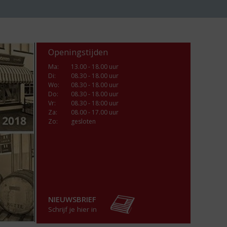
Openingstijden
Ma
:
13.00 - 18.00 uur
Di
:
08.30 - 18.00 uur
Wo
:
08.30 - 18.00 uur
Do
:
08.30 - 18.00 uur
Vr
:
08.30 - 18:00 uur
Za
:
08.00 - 17.00 uur
Zo:
gesloten
NIEUWSBRIEF
Schrijf je hier in