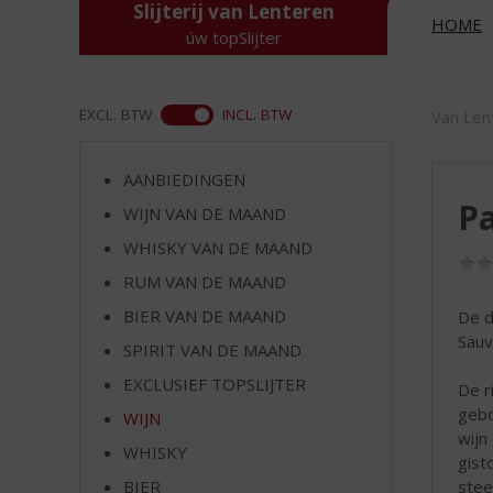
d
Slijterij van Lenteren
HOME
S
úw topSlijter
p
r
i
ASS
EXCL. BTW
INCL. BTW
Van Len
n
g
n
AANBIEDINGEN
a
Pa
WIJN VAN DE MAAND
a
r
WHISKY VAN DE MAAND
d
RUM VAN DE MAAND
e
BIER VAN DE MAAND
De d
n
Sauvi
a
SPIRIT VAN DE MAAND
v
EXCLUSIEF TOPSLIJTER
De r
i
gebo
g
WIJN
wijn
a
WHISKY
gist
t
stee
i
BIER