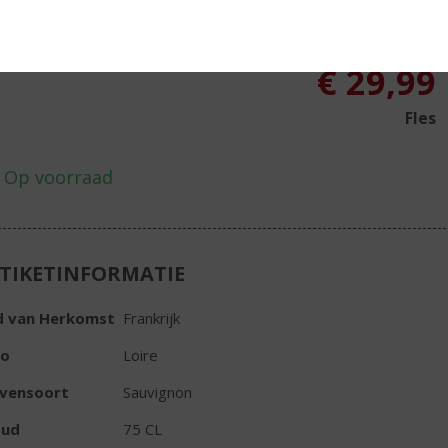
nomen door pinot noir voor een roséwijn en een rode variant
 Prieur Sancerre.
€
29,99
Fles
TIKETINFORMATIE
d van Herkomst
Frankrijk
io
Loire
ivensoort
Sauvignon
oud
75 CL