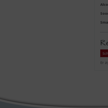
Alc
Soor
Sma
R
Sch
Er z