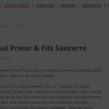
ASSORTIMENT
OVER ONS
NIEUWS
INSPIRATIE
ORTIMENT
teren
Wijn
ul Prieur & Fils Sancerre
(0,0
/
5)
omaine Paul Prieur Sancerre Blanc is een een prachtige witte
gnon Blanc uit de Loire, Frankrijk.
ijpt in RVS enige maanden "Sur Lie" voordat het wordt
ttled. "Sur lie" is de Franse term voor het laten rijpen van de
 op de de fijne droesem. Dit is het bezinksel van afgestorven
cellen maar zonder restanten van schilletjes, blaadjes,
ltjes, vruchtvlees, en andere 'vuiligheid', ofwel de grove