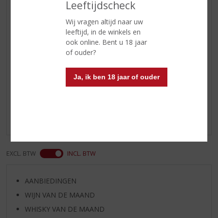
Wijn-spijs
Houdt u van een zomerse salade?
Leeftijdscheck
De Les Auzines Rosé van Laurent
Wij vragen altijd naar uw
Miquel geeft uw gerechten iets
leeftijd, in de winkels en
extra's. Kip en zeefruit sluiten hier
ook online. Bent u 18 jaar
ook goed op aan.
of ouder?
Reviews
Ja, ik ben 18 jaar of ouder
Schrijf een review
Er zijn nog geen reviews geplaatst voor dit product
EXCL. BTW
INCL. BTW
AANBIEDINGEN
WIJN VAN DE MAAND
WHISKY VAN DE MAAND