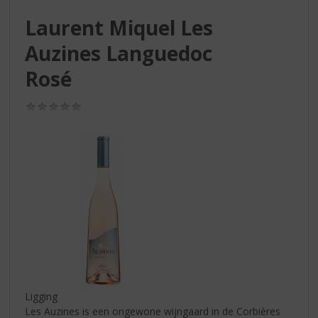
S
p
Laurent Miquel Les
r
Auzines Languedoc
i
n
Rosé
g
n
(0,0
a
/
a
5)
r
d
e
n
a
v
i
g
a
t
i
Ligging
e
Les Auzines is een ongewone wijngaard in de Corbières