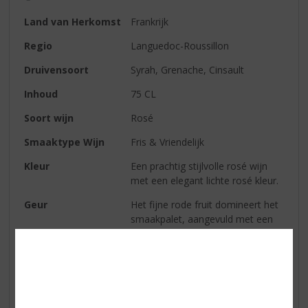
Land van Herkomst
Frankrijk
Regio
Languedoc-Roussillon
Druivensoort
Syrah, Grenache, Cinsault
Inhoud
75 CL
Soort wijn
Rosé
Smaaktype Wijn
Fris & Vriendelijk
Kleur
Een prachtig stijlvolle rosé wijn
met een elegant lichte rosé kleur.
Geur
Het fijne rode fruit domineert het
smaakpalet, aangevuld met een
licht kruidige toets.
Smaak
De rijke en krachtige rosé wijn
houdt mooi en lang stand in de
afdronk.