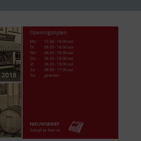
Openingstijden
Ma
:
13.00 - 18.00 uur
Di
:
08.30 - 18.00 uur
Wo
:
08.30 - 18.00 uur
Do
:
08.30 - 18.00 uur
Vr
:
08.30 - 18:00 uur
Za
:
08.00 - 17.00 uur
Zo:
gesloten
NIEUWSBRIEF
Schrijf je hier in