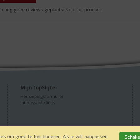
ijn nog geen reviews geplaatst voor dit product
Mijn topSlijter
Herroepingsformulier
Interessante links
es om goed te functioneren. Als je wilt aanpassen
Schakel