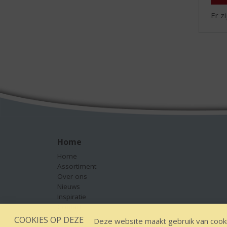
Er z
Home
Home
Assortiment
Over ons
Nieuws
Inspiratie
Contact
COOKIES OP DEZE
Deze website maakt gebruik van cooki