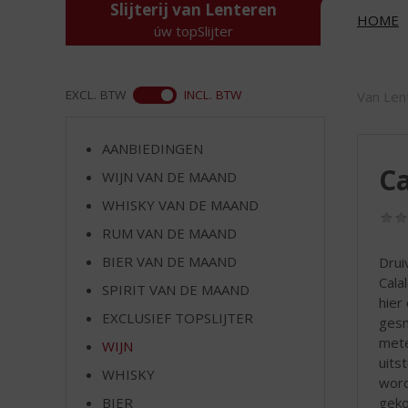
d
Slijterij van Lenteren
HOME
S
úw topSlijter
p
r
i
ASS
EXCL. BTW
INCL. BTW
Van Len
n
g
n
AANBIEDINGEN
a
Ca
WIJN VAN DE MAAND
a
r
WHISKY VAN DE MAAND
d
RUM VAN DE MAAND
e
BIER VAN DE MAAND
Drui
n
Cala
a
SPIRIT VAN DE MAAND
hier
v
EXCLUSIEF TOPSLIJTER
gesn
i
mete
g
WIJN
uits
a
WHISKY
word
t
geko
i
BIER