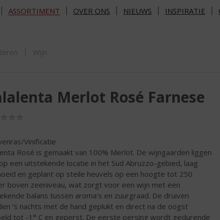
ASSORTIMENT
OVER ONS
NIEUWS
INSPIRATIE
ORTIMENT
teren
Wijn
lalenta Merlot Rosé Farnese
(0,0
/
5)
venras/Vinificatie
lenta Rosé is gemaakt van 100% Merlot. De wijngaarden liggen
 op een uitstekende locatie in het Sud Abruzzo-gebied, laag
oeid en geplant op steile heuvels op een hoogte tot 250
r boven zeeniveau, wat zorgt voor een wijn met een
tekende balans tussen aroma's en zuurgraad. De druiven
en ’s nachts met de hand geplukt en direct na de oogst
eld tot -1° C en geperst. De eerste persing wordt gedurende