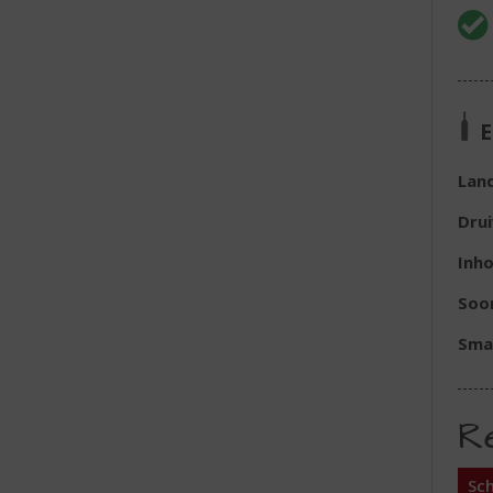
E
Lan
Dru
Inh
Soor
Sma
R
Sch