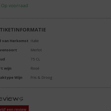
TIKETINFORMATIE
d van Herkomst
Italië
ivensoort
Merlot
oud
75 CL
t wijn
Rosé
aktype Wijn
Fris & Droog
eviews
rijf een review