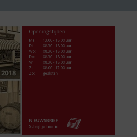
Openingstijden
Ma
:
13.00 - 18.00 uur
Di
:
08.30 - 18.00 uur
Wo
:
08.30 - 18.00 uur
Do
:
08.30 - 18.00 uur
Vr
:
08.30 - 18:00 uur
Za
:
08.00 - 17.00 uur
Zo:
gesloten
NIEUWSBRIEF
Schrijf je hier in