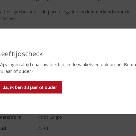
affier symboliseert de pure elegantie, zo kenmerkend voor de
 Grigio.
€
7,49
Fles
Leeftijdscheck
ij vragen altijd naar uw leeftijd, in de winkels en ook online. Bent 
8 jaar of ouder?
Ja, ik ben 18 jaar of ouder
TIKETINFORMATIE
d van Herkomst
Frankrijk
ivensoort
Pinot Grigio
oud
75 CL