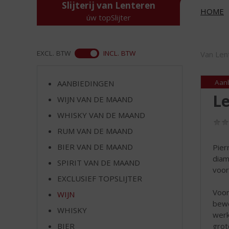
d
Slijterij van Lenteren
HOME
S
úw topSlijter
p
r
i
ASS
EXCL. BTW
INCL. BTW
Van Len
n
g
n
Aan
AANBIEDINGEN
a
Le
WIJN VAN DE MAAND
a
r
WHISKY VAN DE MAAND
d
RUM VAN DE MAAND
e
BIER VAN DE MAAND
Pier
n
diam
a
SPIRIT VAN DE MAAND
voor
v
EXCLUSIEF TOPSLIJTER
i
Voor
g
WIJN
bewe
a
WHISKY
werk
t
grot
i
BIER