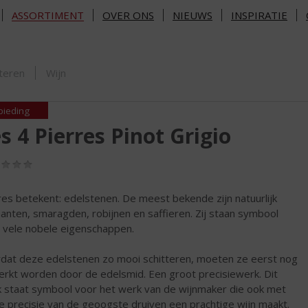
ASSORTIMENT
OVER ONS
NIEUWS
INSPIRATIE
ORTIMENT
teren
Wijn
bieding
s 4 Pierres Pinot Grigio
(0,0
/
5)
res betekent: edelstenen. De meest bekende zijn natuurlijk
anten, smaragden, robijnen en saffieren. Zij staan symbool
 vele nobele eigenschappen.
dat deze edelstenen zo mooi schitteren, moeten ze eerst nog
rkt worden door de edelsmid. Een groot precisiewerk. Dit
 staat symbool voor het werk van de wijnmaker die ook met
e precisie van de geoogste druiven een prachtige wijn maakt.