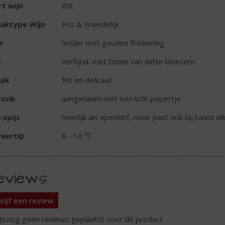
t wijn
Wit
aktype Wijn
Fris & Vriendelijk
r
helder met gouden flonkering
r
verfijnd, met tonen van witte bloesem
ak
fris en delicaat
ronk
aangenaam met een licht pepertje
-spijs
heerlijk als aperitief, maar past ook bij haast el
eertip
8 - 10 ⁰C
eviews
rijf een review
ijn nog geen reviews geplaatst voor dit product