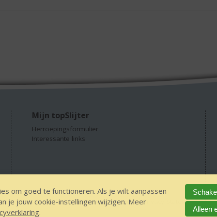
Mijn topSlijter
Herroepingsformulier
Interessante links
es om goed te functioneren. Als je wilt aanpassen
Schakel
 je jouw cookie-instellingen wijzigen. Meer
GEEN 18 GEEN alcohol
IDIN/ITSME
sitemap
Privacy Statement
Dis
Alleen 
cyverklaring
.