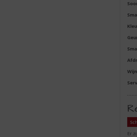
Soor
Sma
Kleu
Geu
Sma
Afd
Wijn
Serv
R
Sch
Er z