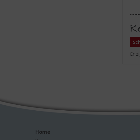
R
Sch
Er z
Home