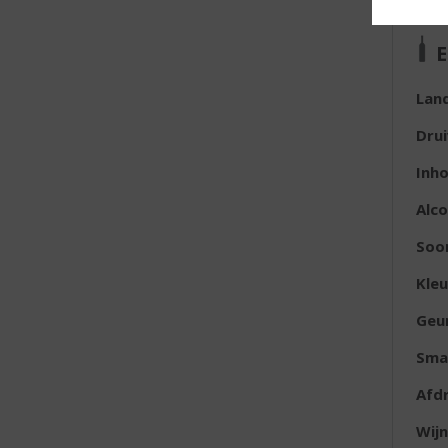
E
Lan
Dru
Inh
Alc
Soor
Kleu
Geu
Sma
Afd
Wijn