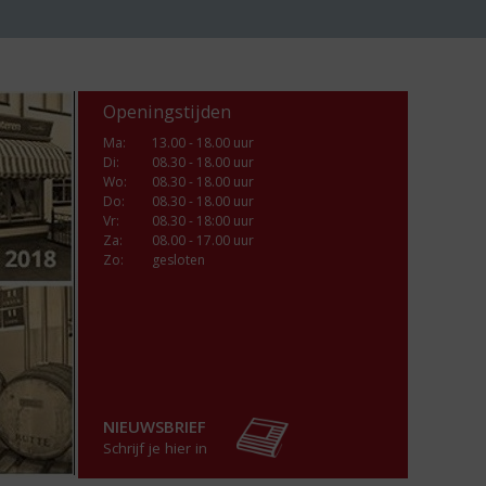
Openingstijden
Ma
:
13.00 - 18.00 uur
Di
:
08.30 - 18.00 uur
Wo
:
08.30 - 18.00 uur
Do
:
08.30 - 18.00 uur
Vr
:
08.30 - 18:00 uur
Za
:
08.00 - 17.00 uur
Zo:
gesloten
NIEUWSBRIEF
Schrijf je hier in