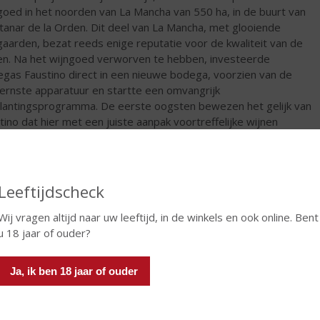
goed in het noorden van La Mancha van 550 ha, in de buurt van
tanar de la Orden. Dit deel van La Mancha, met glooiende
gaarden, bezat reeds enige reputatie voor de kwaliteit van de
en. Na het wijngoed verworven te hebben, investeerde
gas Faustino direct in een nieuwe bodega, voorzien van de
rnste apparatuur en startte een omvangrijk
lantingsprogramma. De eerste oogsten bewezen het gelijk van
tino dat hier met een juiste aanpak voortreffelijke wijnen
akt kunnen worden. Aangemoedigd door dit succes werd,
 de kans zich voordeed, besloten om nog een aantal
renzende percelen ter grootte van bijna 600 ha bij te kopen,
t het wijngoed inmiddels bijna 1100 ha meet.
Leeftijdscheck
€
6,49
Wij vragen altijd naar uw leeftijd, in de winkels en ook online. Bent
u 18 jaar of ouder?
Fles
Ja, ik ben 18 jaar of ouder