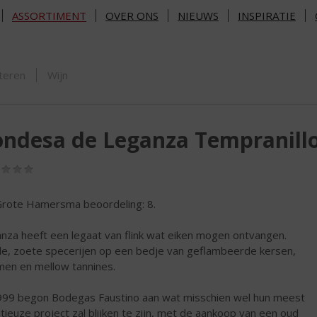
ASSORTIMENT
OVER ONS
NIEUWS
INSPIRATIE
ORTIMENT
teren
Wijn
ndesa de Leganza Tempranill
(0,0
/
5)
rote Hamersma beoordeling: 8.
nza heeft een legaat van flink wat eiken mogen ontvangen.
lle, zoete specerijen op een bedje van geflambeerde kersen,
men en mellow tannines.
999 begon Bodegas Faustino aan wat misschien wel hun meest
tieuze project zal blijken te zijn, met de aankoop van een oud