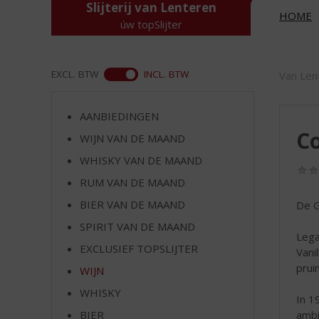
d
Slijterij van Lenteren
HOME
S
úw topSlijter
p
r
i
ASS
EXCL. BTW
INCL. BTW
Van Len
n
g
n
AANBIEDINGEN
a
Co
WIJN VAN DE MAAND
a
r
WHISKY VAN DE MAAND
d
RUM VAN DE MAAND
e
BIER VAN DE MAAND
De G
n
a
SPIRIT VAN DE MAAND
Lega
v
EXCLUSIEF TOPSLIJTER
Vani
i
prui
g
WIJN
a
WHISKY
t
In 1
i
BIER
ambi