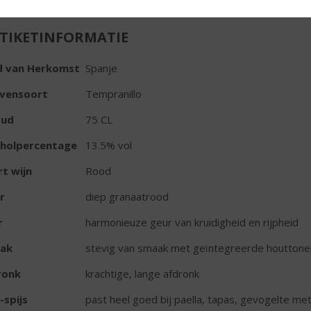
TIKETINFORMATIE
d van Herkomst
Spanje
ivensoort
Tempranillo
oud
75 CL
oholpercentage
13.5% vol
t wijn
Rood
r
diep granaatrood
r
harmonieuze geur van kruidigheid en rijpheid
ak
stevig van smaak met geïntegreerde houttonen 
ronk
krachtige, lange afdronk
-spijs
past heel goed bij paella, tapas, gevogelte met 