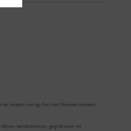
en smaken van rijp fruit met fluwelen tannines
olijven, lamskoteletjes, gegrild rund- en