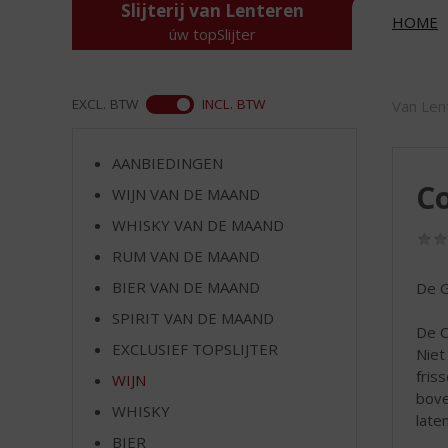
d
Slijterij van Lenteren
HOME
S
úw topSlijter
p
r
i
ASS
EXCL. BTW
INCL. BTW
Van Len
n
g
n
AANBIEDINGEN
a
Co
WIJN VAN DE MAAND
a
r
WHISKY VAN DE MAAND
d
RUM VAN DE MAAND
e
BIER VAN DE MAAND
De G
n
a
SPIRIT VAN DE MAAND
De C
v
EXCLUSIEF TOPSLIJTER
Niet
i
fris
g
WIJN
bove
a
WHISKY
laten
t
i
BIER