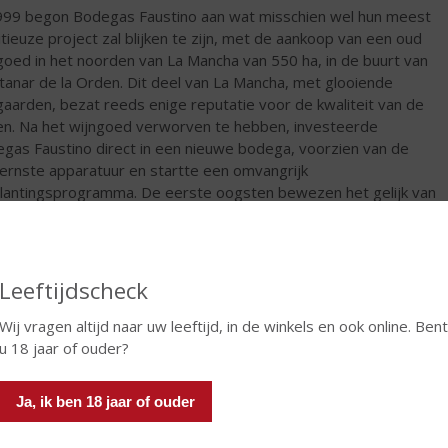
999 begon Bodegas Faustino aan wat misschien wel hun meest
tieuze project zal blijken te zijn, met de aankoop van een oud
goed in het noorden van La Mancha van 550 ha, in de buurt van
tanar de la Orden. Dit deel van La Mancha, met glooiende
gaarden, bezat reeds enige reputatie voor de kwaliteit van de
en. Na het wijngoed verworven te hebben, investeerde
gas Faustino direct in een nieuwe bodega, voorzien van de
rnste apparatuur en startte een omvangrijk
lantingsprogramma. De eerste oogsten bewezen het gelijk van
tino dat hier met een juiste aanpak voortreffelijke wijnen
akt kunnen worden. Aangemoedigd door dit succes werd,
 de kans zich voordeed, besloten om nog een aantal
renzende percelen ter grootte van bijna 600 ha bij te kopen,
Leeftijdscheck
t het wijngoed inmiddels bijna 1100 meet.
Wij vragen altijd naar uw leeftijd, in de winkels en ook online. Bent
€
6,49
u 18 jaar of ouder?
Fles
Ja, ik ben 18 jaar of ouder