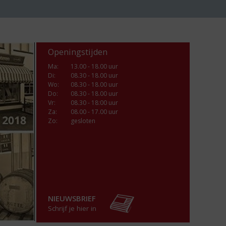
Openingstijden
Ma
:
13.00 - 18.00 uur
Di
:
08.30 - 18.00 uur
Wo
:
08.30 - 18.00 uur
Do
:
08.30 - 18.00 uur
Vr
:
08.30 - 18:00 uur
Za
:
08.00 - 17.00 uur
Zo:
gesloten
NIEUWSBRIEF
Schrijf je hier in