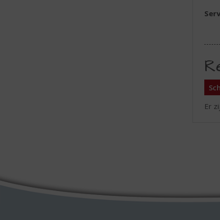
Serv
R
Sch
Er z