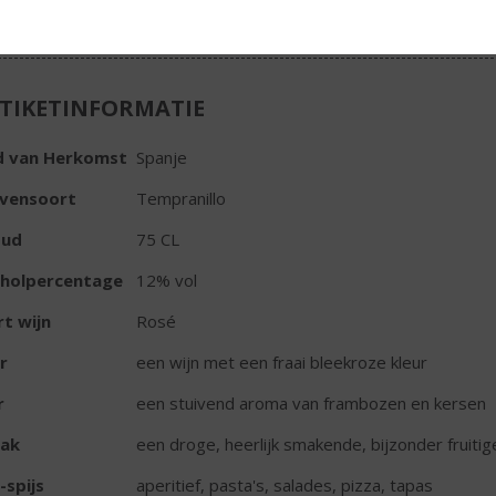
TIKETINFORMATIE
d van Herkomst
Spanje
ivensoort
Tempranillo
oud
75 CL
oholpercentage
12% vol
t wijn
Rosé
r
een wijn met een fraai bleekroze kleur
r
een stuivend aroma van frambozen en kersen
ak
een droge, heerlijk smakende, bijzonder fruitig
-spijs
aperitief, pasta's, salades, pizza, tapas