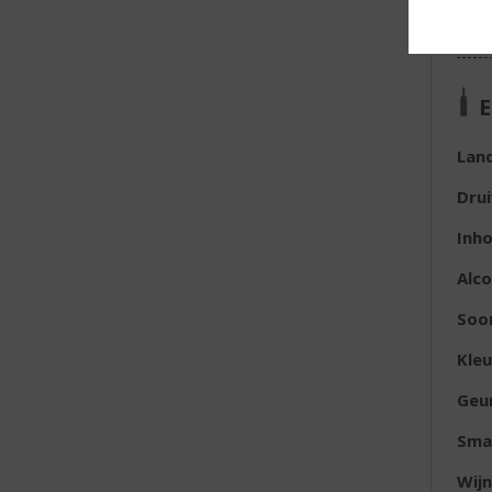
E
Lan
Dru
Inh
Alc
Soor
Kleu
Geu
Sma
Wijn