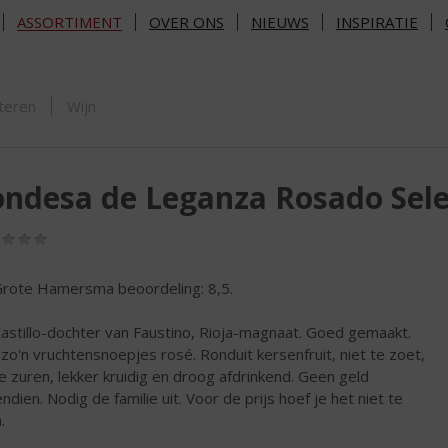
ASSORTIMENT
OVER ONS
NIEUWS
INSPIRATIE
ORTIMENT
teren
Wijn
ndesa de Leganza Rosado Sele
(0,0
/
5)
rote Hamersma beoordeling: 8,5.
astillo-dochter van Faustino, Rioja-magnaat. Goed gemaakt.
 zo'n vruchtensnoepjes rosé. Ronduit kersenfruit, niet te zoet,
se zuren, lekker kruidig en droog afdrinkend. Geen geld
ndien. Nodig de familie uit. Voor de prijs hoef je het niet te
.