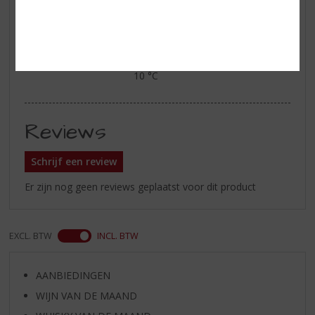
bij alle traditionele Elzasser
voorgerechten, zoals uientaart,
tarte flambée en slakken
Serveertip
bij voorkeur gekoeld serveren op
10 °C
Reviews
Schrijf een review
Er zijn nog geen reviews geplaatst voor dit product
EXCL. BTW
INCL. BTW
AANBIEDINGEN
WIJN VAN DE MAAND