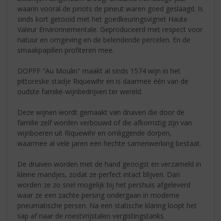
waarin vooral de pinots de pineut waren goed geslaagd. Is
sinds kort getooid met het goedkeuringsvignet Haute
Valeur Environnementale. Geproduceerd met respect voor
natuur en omgeving en de belendende percelen. En de
smaakpapillen profiteren mee.
DOPFF "Au Moulin" maakt al sinds 1574 wijn in het
pittoreske stadje Riquewihr en is daarmee één van de
oudste familie-wijnbedrijven ter wereld.
Deze wijnen wordt gemaakt van druiven die door de
familie zelf worden verbouwd of die afkomstig zijn van
wijnboeren uit Riquewihr en omliggende dorpen,
waarmee al vele jaren een hechte samenwerking bestaat.
De druiven worden met de hand geoogst en verzameld in
kleine mandjes, zodat ze perfect intact blijven. Dan
worden ze zo snel mogelijk bij het pershuis afgeleverd
waar ze een zachte persing ondergaan in moderne
pneumatische persen. Na een statische klaring loopt het
sap af naar de roestvrijstalen vergistingstanks.