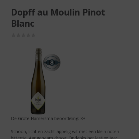
S
p
Dopff au Moulin Pinot
r
Blanc
i
n
g
(0,0
n
/
5)
a
a
r
d
e
n
a
v
i
g
a
t
De Grote Hamersma beoordeling: 8+.
i
e
Schoon, licht en zacht-appelig wit met een klein noten-
bittertje. Aangenaam droog. Ondanks het lastige jaar