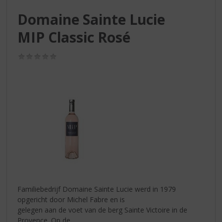
S
p
Domaine Sainte Lucie
r
MIP Classic Rosé
i
n
g
(0,0
n
/
5)
a
a
r
d
e
n
a
v
i
g
a
t
Familiebedrijf Domaine Sainte Lucie werd in 1979
i
opgericht door Michel Fabre en is
e
gelegen aan de voet van de berg Sainte Victoire in de
Provence. Op de