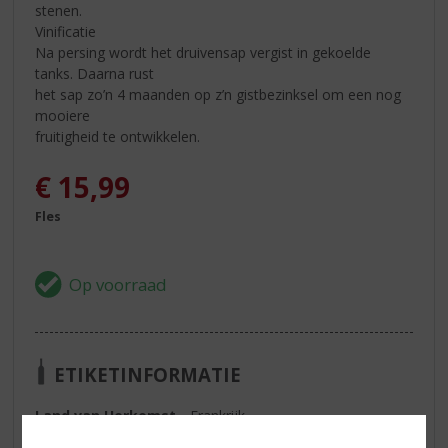
stenen.
Vinificatie
Na persing wordt het druivensap vergist in gekoelde
tanks. Daarna rust
het sap zo’n 4 maanden op z’n gistbezinksel om een nog
mooiere
fruitigheid te ontwikkelen.
€
15,99
Fles
ETIKETINFORMATIE
Land van Herkomst
Frankrijk