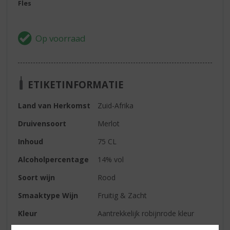
Fles
ETIKETINFORMATIE
Land van Herkomst
Zuid-Afrika
Druivensoort
Merlot
Inhoud
75 CL
Alcoholpercentage
14% vol
Soort wijn
Rood
Smaaktype Wijn
Fruitig & Zacht
Kleur
Aantrekkelijk robijnrode kleur