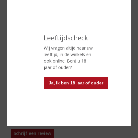
Geur
Aroma's van rijpe moerbeien,
donkere chocolade en zachte
vanilletonen.
Smaak
Een Merlot van het stevigere
soort, vol rood fruit en met een
Leeftijdscheck
zachte vanille toets. Gewoon erg
lekker...
Wij vragen altijd naar uw
leeftijd, in de winkels en
Afdronk
Zachte afdronk.
ook online. Bent u 18
Wijn-spijs
Een Merlot van het stevigere
jaar of ouder?
soort, vol rood fruit en met een
zachte vanille toets. Gewoon erg
Ja, ik ben 18 jaar of ouder
lekker....
Serveertip
16 - 18°C
Reviews
Schrijf een review