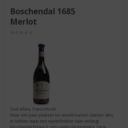
S
p
Boschendal 1685
r
Merlot
i
n
g
(0,0
n
/
5)
a
a
r
d
e
n
a
v
i
g
a
t
Zuid-Afrika, Franschhoek
i
Maar een paar plaatsen ter wereld kunnen claimen alles
e
te hebben waar een wijnliefhebber naar verlangt.
Boschendal Estate is zo’n unieke bestemming. Deze