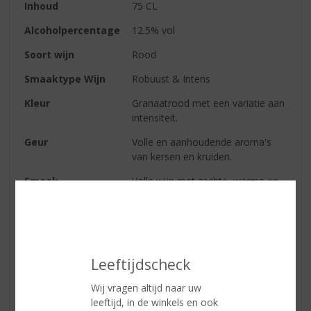
Inhoud
75 CL
Alcoholpercentage
12.5% vol
Soort wijn
Rood
Smaaktype Wijn
Robuust & Intens
Kleur
Granaatrood met een variatie aan
intensiteit.
Geur
Volle en aanhoudende aroma's
van kersen en kruiden.
Smaak
Volle wijn met zachte, warme en
elegante smaken. Een heerlijke
'doordrinker'.
Wijn-spijs
Te serveren bij pastaschotels met
pesto, stoofschotels en rood
Leeftijdscheck
vlees of jong / belegen kazen.
Wij vragen altijd naar uw
leeftijd, in de winkels en ook