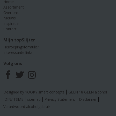
Home
Assortiment
Over ons
Nieuws
Inspiratie
Contact
Mijn topSlijter
Herroepingsformulier
Interessante links
Volg ons
F
T
I
a
w
n
Designed by YOOKY smart concepts
GEEN 18 GEEN alcohol
c
i
s
IDIN/ITSME
sitemap
Privacy Statement
Disclaimer
Verantwoord alcoholgebruik
e
t
t