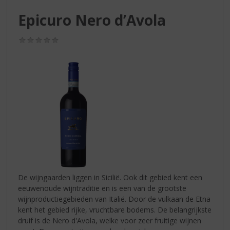
S
p
Epicuro Nero d’Avola
r
i
(0,0
n
/
g
5)
n
a
a
r
d
e
n
a
v
i
g
De wijngaarden liggen in Sicilië. Ook dit gebied kent een
a
eeuwenoude wijntraditie en is een van de grootste
t
wijnproductiegebieden van Italië. Door de vulkaan de Etna
i
kent het gebied rijke, vruchtbare bodems. De belangrijkste
e
druif is de Nero d'Avola, welke voor zeer fruitige wijnen