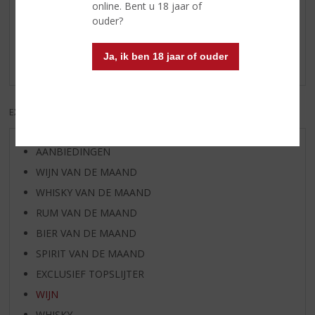
Reviews
online. Bent u 18 jaar of
ouder?
Schrijf een review
Ja, ik ben 18 jaar of ouder
Er zijn nog geen reviews geplaatst voor dit product
EXCL. BTW
INCL. BTW
AANBIEDINGEN
WIJN VAN DE MAAND
WHISKY VAN DE MAAND
RUM VAN DE MAAND
BIER VAN DE MAAND
SPIRIT VAN DE MAAND
EXCLUSIEF TOPSLIJTER
WIJN
WHISKY