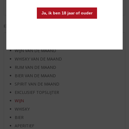
Er zijn nog geen reviews geplaatst voor dit product
Ja, ik ben 18 jaar of ouder
EXCL. BTW
INCL. BTW
AANBIEDINGEN
WIJN VAN DE MAAND
WHISKY VAN DE MAAND
RUM VAN DE MAAND
BIER VAN DE MAAND
SPIRIT VAN DE MAAND
EXCLUSIEF TOPSLIJTER
WIJN
WHISKY
BIER
APERITIEF