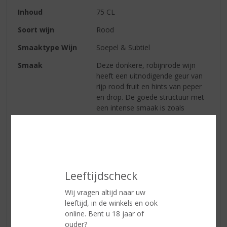
Inhoud
75 CL
Soort wijn
Rood
Smaaktype Wijn
Soepel & Subtiel
Smaak
Deze donkere, robijnrode wijn
heeft een uitnodigende geur van
rijp rood fruit en hints van peper
en drop. De goede structuur met
een intense smaak is zoals
Laurent Miquel het bedoeld heeft.
Wijn-spijs
Probeer de wijn eens bij gegrilde
vleessoorten, wild, rijpe kazen of
gekruide gerechten.
Leeftijdscheck
Reviews
Wij vragen altijd naar uw
leeftijd, in de winkels en ook
online. Bent u 18 jaar of
Schrijf een review
ouder?