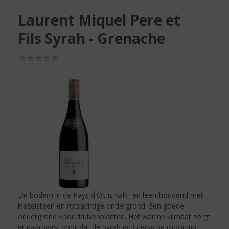
S
p
Laurent Miquel Pere et
r
Fils Syrah - Grenache
i
n
g
(0,0
n
/
5)
a
a
r
d
e
n
a
v
i
g
a
t
De bodem in de Pays d'Oc is kalk- en leemhoudend met
i
kiezelsteen en rotsachtige ondergrond. Een goede
e
ondergrond voor druivenplanten. Het warme klimaat zorgt
er daarnaast voor dat de Syrah en Grenache mooi rijp