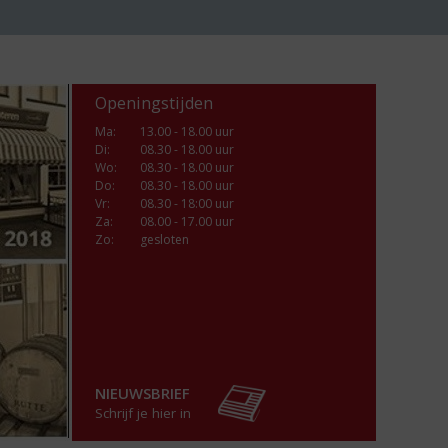
Openingstijden
Ma
:
13.00 - 18.00 uur
Di
:
08.30 - 18.00 uur
Wo
:
08.30 - 18.00 uur
Do
:
08.30 - 18.00 uur
Vr
:
08.30 - 18:00 uur
Za
:
08.00 - 17.00 uur
Zo:
gesloten
NIEUWSBRIEF
Schrijf je hier in