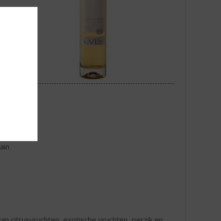
ain
van citrusvruchten, exotische vruchten, perzik en