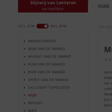
d
Slijterij van Lenteren
HOME
S
úw topSlijter
p
r
i
ASS
EXCL. BTW
INCL. BTW
Van Len
n
g
n
AANBIEDINGEN
a
Mu
WIJN VAN DE MAAND
a
r
WHISKY VAN DE MAAND
d
RUM VAN DE MAAND
e
BIER VAN DE MAAND
Vers
n
mate
a
SPIRIT VAN DE MAAND
om z
v
EXCLUSIEF TOPSLIJTER
cont
i
fami
g
WIJN
tot 
a
WHISKY
leist
t
i
BIER