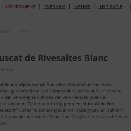
ASSORTIMENT
OVER ONS
NIEUWS
INSPIRATIE
ORTIMENT
teren
Wijn
scat de Rivesaltes Blanc
(0,0
/
5)
chillende wijnboeren in Roussillon hebben hun kennis en
riaal gebundeld om een commerciële structuur te creëeren,
o aan de vraag te voldoen van vele mensen over de
inenten heen. Ze hebben 1 ding gemeen, nl. kwaliteit. Het
liebedrijf “Cazes” is toonaangevend in deze groep en behoort
de topproducenten in de Roussillon. De grond bestaat uit klei en
een.