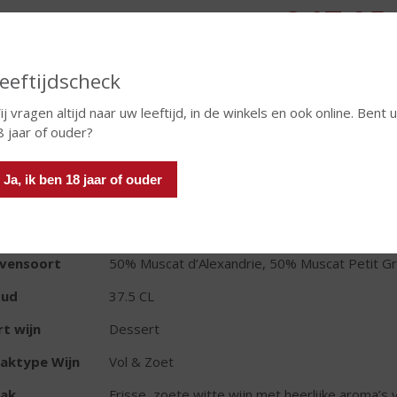
€
17,95
Fles
eeftijdscheck
j vragen altijd naar uw leeftijd, in de winkels en ook online. Bent u
8 jaar of ouder?
Ja, ik ben 18 jaar of ouder
TIKETINFORMATIE
d van Herkomst
Frankrijk
ivensoort
50% Muscat d’Alexandrie, 50% Muscat Petit Gr
oud
37.5 CL
t wijn
Dessert
aktype Wijn
Vol & Zoet
ak
Frisse, zoete witte wijn met heerlijke aroma’s 