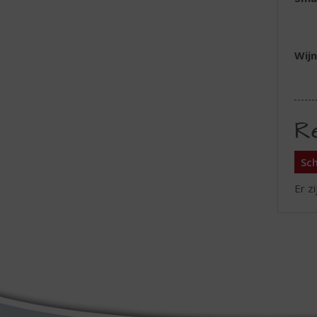
Wijn
R
Sch
Er z