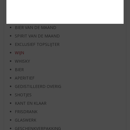
WIJN VAN DE MAAND
WHISKY VAN DE MAAND
RUM VAN DE MAAND
BIER VAN DE MAAND
SPIRIT VAN DE MAAND
EXCLUSIEF TOPSLIJTER
WIJN
WHISKY
BIER
APERITIEF
GEDISTILLEERD OVERIG
SHOTJES
KANT EN KLAAR
FRISDRANK
GLASWERK
GESCHENKVERPAKKING