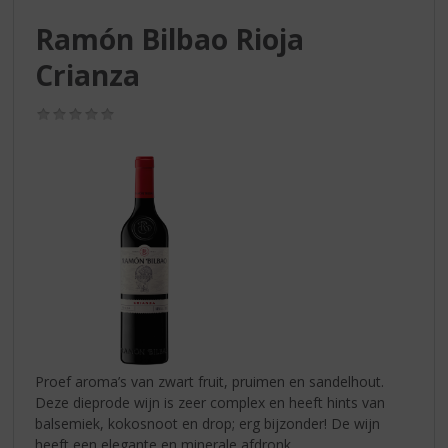
S
p
Ramón Bilbao Rioja
r
Crianza
i
n
g
(0,0
n
/
5)
a
a
r
d
e
n
a
v
i
g
a
t
Proef aroma’s van zwart fruit, pruimen en sandelhout.
i
Deze dieprode wijn is zeer complex en heeft hints van
e
balsemiek, kokosnoot en drop; erg bijzonder! De wijn
heeft een elegante en minerale afdronk.