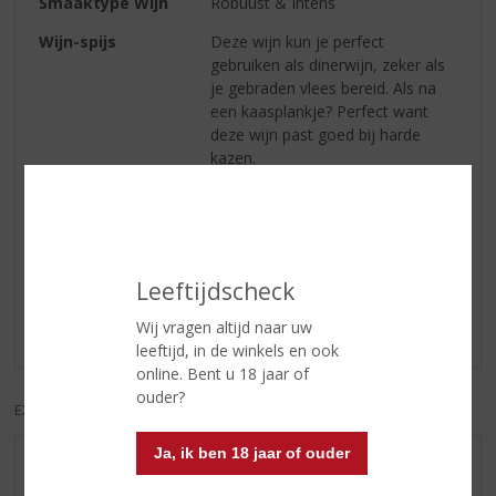
Smaaktype Wijn
Robuust & Intens
Wijn-spijs
Deze wijn kun je perfect
gebruiken als dinerwijn, zeker als
je gebraden vlees bereid. Als na
een kaasplankje? Perfect want
deze wijn past goed bij harde
kazen.
Reviews
Leeftijdscheck
Schrijf een review
Wij vragen altijd naar uw
Er zijn nog geen reviews geplaatst voor dit product
leeftijd, in de winkels en ook
online. Bent u 18 jaar of
ouder?
EXCL. BTW
INCL. BTW
Ja, ik ben 18 jaar of ouder
AANBIEDINGEN